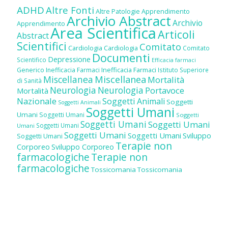
ADHD
Altre Fonti
Altre Patologie
Apprendimento
Archivio Abstract
Archivio
Apprendimento
Area Scientifica
Articoli
Abstract
Scientifici
Comitato
Cardiologia
Cardiologia
Comitato
Documenti
Depressione
Scientifico
Efficacia farmaci
Inefficacia Farmaci
Generico
Inefficacia Farmaci
Istituto Superiore
Miscellanea
Miscellanea
Mortalità
di Sanità
Neurologia
Neurologia
Portavoce
Mortalità
Nazionale
Soggetti Animali
Soggetti
Soggetti Animali
Soggetti Umani
Umani
Soggetti Umani
Soggetti
Soggetti Umani
Soggetti Umani
Soggetti Umani
Umani
Soggetti Umani
Soggetti Umani
Sviluppo
Soggetti Umani
Terapie non
Corporeo
Sviluppo Corporeo
farmacologiche
Terapie non
farmacologiche
Tossicomania
Tossicomania