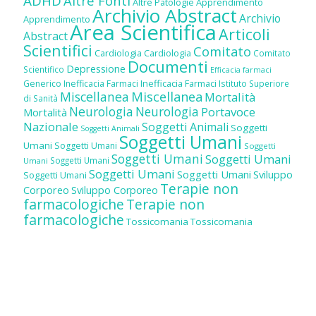
ADHD
Altre Fonti
Altre Patologie
Apprendimento
Archivio Abstract
Archivio
Apprendimento
Area Scientifica
Articoli
Abstract
Scientifici
Comitato
Cardiologia
Cardiologia
Comitato
Documenti
Depressione
Scientifico
Efficacia farmaci
Inefficacia Farmaci
Generico
Inefficacia Farmaci
Istituto Superiore
Miscellanea
Miscellanea
Mortalità
di Sanità
Neurologia
Neurologia
Portavoce
Mortalità
Nazionale
Soggetti Animali
Soggetti
Soggetti Animali
Soggetti Umani
Umani
Soggetti Umani
Soggetti
Soggetti Umani
Soggetti Umani
Soggetti Umani
Umani
Soggetti Umani
Soggetti Umani
Sviluppo
Soggetti Umani
Terapie non
Corporeo
Sviluppo Corporeo
farmacologiche
Terapie non
farmacologiche
Tossicomania
Tossicomania