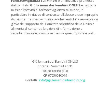
Farmacovigilanza sui Minori
è un iniziativa promossa
dal comitato
Giù le mani dai bambini ONLUS
e ha come
mission l'attività di farmacovigilanza su minori, in
particolare iniziative di contrasto all’abuso e uso improprio
di psicofarmaci su bambini e adolescenti. L’Osservatorio si
giova del supporto del Comitato scientifico della Onlus e
alimenta di contenuti le azioni di informazione e
sensibilizzazione promosse tramite questo portale web.
Giù le mani dai Bambini ONLUS
Corso G. Sommeilier, 31
10128 Torino (TO)
CF: 97650080019
Contatti :
info@giulemanidaibambini.org
Facebook
Vimeo