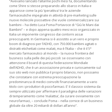
“Avevamo lanciato l’allarme pochi mesi fa, documentando
come Shire si stesse preparando allo sbarco in Italia e
apparisse come la più ‘iperattiva’ tra le aziende
farmaceutiche impegnate in attività di pre-marketing sulle
nuove molecole psicoattive che vuole commercializzare sui
bambini – ha detto Luca Poma Portavoce di “Giù le Mani dai
Bambini” – e dopo appena quattro mesi ecco organizzato in
Italia un imponente congresso dai contorni assai
preoccupanti. In Germania si è assistito a un vero e proprio
boom di diagnosi per l’ADHD, con 750.000 bambini agitati o
distratti etichettati come malati, ma è l’Italia – che è il 5°
mercato farmaceutico al mondo – la nuova frontiera del
business sulla pelle dei più piccoli: se osserviamo con
attenzione il board di questa Federazione Mondiale
dell’ADHD, che è un associazione privata e curiosamente sul
suo sito web non pubblica il proprio bilancio, non possiamo
che constatare con estrema preoccupazione la
predominanza di medici coinvolti finanziariamente a vario
titolo con i produttori di psicofarmaci. E’ il classico sistema da
sempre utilizzato per affermare il paradigma delle variazioni
di temperamento come ‘malattia’, da curare ovviamente con
neurofarmaci, – conclude Poma – nella cornice di un business
globale da oltre 20 miliardi di dollari all’anno”.