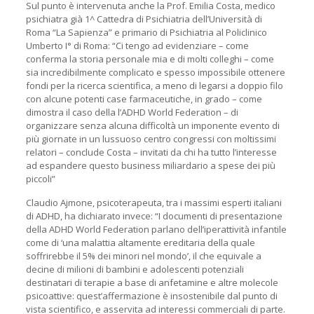
Sul punto è intervenuta anche la Prof. Emilia Costa, medico
psichiatra già 1^ Cattedra di Psichiatria dell’Università di
Roma “La Sapienza” e primario di Psichiatria al Policlinico
Umberto I° di Roma: “Ci tengo ad evidenziare – come
conferma la storia personale mia e di molti colleghi – come
sia incredibilmente complicato e spesso impossibile ottenere
fondi per la ricerca scientifica, a meno di legarsi a doppio filo
con alcune potenti case farmaceutiche, in grado – come
dimostra il caso della l’ADHD World Federation – di
organizzare senza alcuna difficoltà un imponente evento di
più giornate in un lussuoso centro congressi con moltissimi
relatori – conclude Costa – invitati da chi ha tutto l’interesse
ad espandere questo business miliardario a spese dei più
piccoli”
Claudio Ajmone, psicoterapeuta, tra i massimi esperti italiani
di ADHD, ha dichiarato invece: “I documenti di presentazione
della ADHD World Federation parlano dell’iperattività infantile
come di ‘una malattia altamente ereditaria della quale
soffrirebbe il 5% dei minori nel mondo’, il che equivale a
decine di milioni di bambini e adolescenti potenziali
destinatari di terapie a base di anfetamine e altre molecole
psicoattive: quest’affermazione è insostenibile dal punto di
vista scientifico, e asservita ad interessi commerciali di parte.