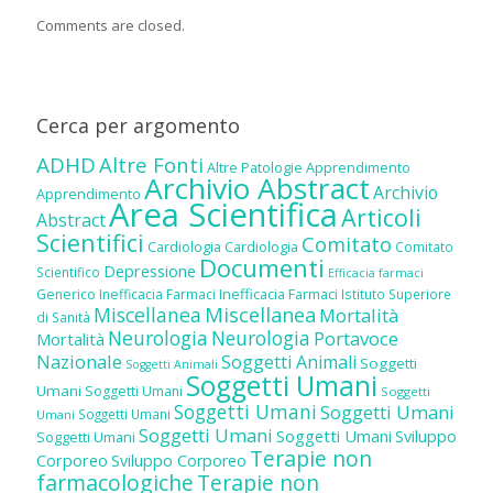
Comments are closed.
Cerca per argomento
ADHD
Altre Fonti
Altre Patologie
Apprendimento
Archivio Abstract
Archivio
Apprendimento
Area Scientifica
Articoli
Abstract
Scientifici
Comitato
Cardiologia
Cardiologia
Comitato
Documenti
Depressione
Scientifico
Efficacia farmaci
Inefficacia Farmaci
Generico
Inefficacia Farmaci
Istituto Superiore
Miscellanea
Miscellanea
Mortalità
di Sanità
Neurologia
Neurologia
Portavoce
Mortalità
Nazionale
Soggetti Animali
Soggetti
Soggetti Animali
Soggetti Umani
Umani
Soggetti Umani
Soggetti
Soggetti Umani
Soggetti Umani
Soggetti Umani
Umani
Soggetti Umani
Soggetti Umani
Sviluppo
Soggetti Umani
Terapie non
Corporeo
Sviluppo Corporeo
farmacologiche
Terapie non