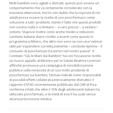
Molti bambini sono agitati o distratti, questo può essere un
comportamento che va certamente considerato con la
massima attenzione, ma ho seri dubbi che la risposta di noi
adulti possa essere la ricetta di uno psicofarmaco come
soluzione a tutti i problemi, stante il fatto che questi prodotti
non curano nulla e si limitano – a caro prezzo – a sedare i
sintomi. Stupisce inoltre come anche medici e istituzioni
sanitarie italiane diano credito a eventi come questo in
programma a Milano, che altro non sono se non una ‘vetrina’
utile per espandere surrettizziamente – conclude Ajmone – il
consumo di psicofarmaci tra minori nel nostro paese”. Il
Comitato “Giù le Mani dai Bambini” ha con l’occasione rivolto
un nuovo appello al Ministro per la Salute Beatrice Lorenzin
affinchè promuova una campagna di sensibilizzazione
pubblica sulla necessità di un uso molto prudente di
psicofarmaci sui bambini, farmaci indicati come responsabili
di possibili effetti collaterali potenzialmente distruttivi: il
rapporto ESPAD recentemente pubblicato dal CNR di Pisa
conferma infatti che oltre il 15% degli adolescenti italiani ha
utilizzato psicofarmaci, e la metà di essi li ha usati senza
alcuna prescrizione medica.