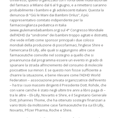
d’interessi, quello organizzato con i fondi delle multinazionali
del farmaco a Milano dal 6 al 9 giugno, e a rimetterci saranno
probabilmente i bambini e gli adolescenti italiani. Questa la
denuncia di “Giù le Mani dai Bambini Onlus”, il più
rappresentativo comitato indipendente per la
farmacovigilanza pediatrica in Italia
(www.giulemanidaibambini.org) sul 4° Congresso Mondiale
dell’ADHD (la “sindrome” dei bambini troppo agitati e distratti),
che vede infatti come sponsor principali i due colossi
mondiali della produzione di psicofarmaci, l’inglese Shire e
l’americana Eli Lilly, alle quali si aggiungono altre case
farmaceutiche coinvolte nel sostegno a quello che si
preannuncia dal programma essere un evento in grado di
spianare la strada all’incremento del consumo di molecole
psicoattive sui minori. E se questo non fosse sufficiente a
chiarire la situazione, e bene rilevare come l’ADHD World
Federation – associazione privata organizzatrice dell’evento
– ha tra i suoi massimi dirigenti il Presidente Dott. Rohde, che
con varie cariche è stato negli ultimi tre anni a libro paga di –
tra le altre – Eli-Lilly, Novartis e Shire, e il Segretario Generale
Dott. Johannes Thome, che ha ottenuto sostegni finanziari a
vario titolo da moltissime case farmaceutiche tra cui Eli Lilly,
Novartis, Pfizer Pharma, Roche e Shire.