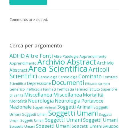
Comments are closed.
Cerca per argomento
ADHD
Altre Fonti
Altre Patologie
Apprendimento
Archivio Abstract
Archivio
Apprendimento
Area Scientifica
Articoli
Abstract
Scientifici
Comitato
Cardiologia
Cardiologia
Comitato
Documenti
Depressione
Scientifico
Efficacia farmaci
Inefficacia Farmaci
Generico
Inefficacia Farmaci
Istituto Superiore
Miscellanea
Miscellanea
Mortalità
di Sanità
Neurologia
Neurologia
Portavoce
Mortalità
Nazionale
Soggetti Animali
Soggetti
Soggetti Animali
Soggetti Umani
Umani
Soggetti Umani
Soggetti
Soggetti Umani
Soggetti Umani
Soggetti Umani
Umani
Soggetti Umani
Soggetti Umani
Sviluppo
Soggetti Umani