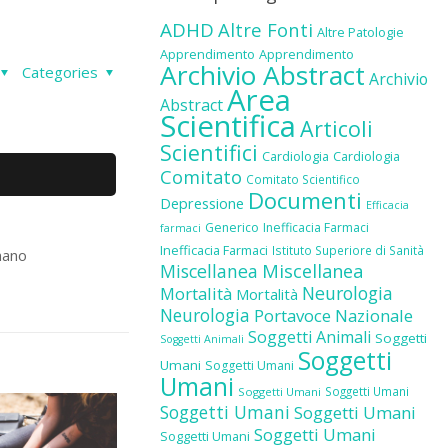
ADHD
Altre Fonti
Altre Patologie
Apprendimento
Apprendimento
Archivio Abstract
Categories
Archivio
Area
Abstract
Scientifica
Articoli
Scientifici
Cardiologia
Cardiologia
Comitato
Comitato Scientifico
Documenti
Depressione
Efficacia
Generico
Inefficacia Farmaci
farmaci
Inefficacia Farmaci
Istituto Superiore di Sanità
nano
Miscellanea
Miscellanea
Neurologia
Mortalità
Mortalità
Neurologia
Portavoce Nazionale
Soggetti Animali
Soggetti
Soggetti Animali
Soggetti
Umani
Soggetti Umani
Umani
Soggetti Umani
Soggetti Umani
Soggetti Umani
Soggetti Umani
Soggetti Umani
Soggetti Umani