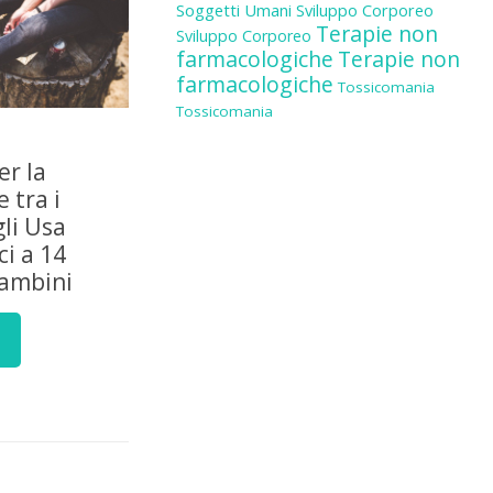
Soggetti Umani
Sviluppo Corporeo
Terapie non
Sviluppo Corporeo
farmacologiche
Terapie non
farmacologiche
Tossicomania
Tossicomania
er la
 tra i
gli Usa
i a 14
bambini