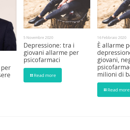
5 Novembre 2020
16 Febbraio 2020
Depressione: tra i
È allarme p
giovani allarme per
depressione
psicofarmaci
giovani, ne
psicofarmac
 per
milioni di 
sere
Read more
Read more