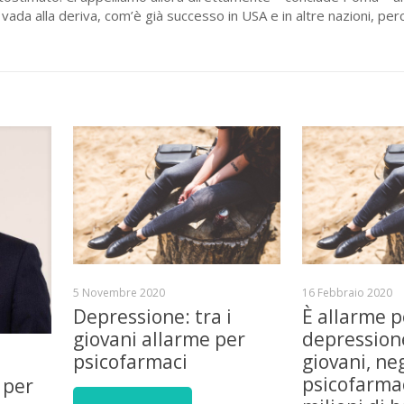
ada alla deriva, com’è già successo in USA e in altre nazioni, perc
5 Novembre 2020
16 Febbraio 2020
Depressione: tra i
È allarme p
giovani allarme per
depressione
psicofarmaci
giovani, ne
psicofarmac
 per