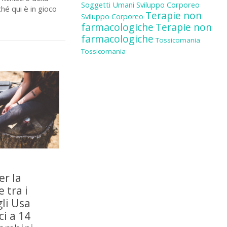
Soggetti Umani
Sviluppo Corporeo
hé qui è in gioco
Terapie non
Sviluppo Corporeo
farmacologiche
Terapie non
farmacologiche
Tossicomania
Tossicomania
er la
 tra i
gli Usa
i a 14