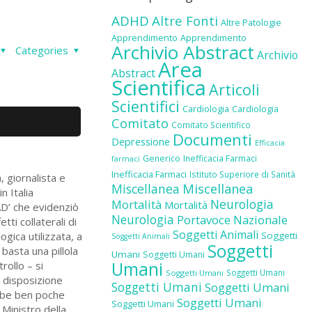
ADHD
Altre Fonti
Altre Patologie
Apprendimento
Apprendimento
Archivio Abstract
Categories
Archivio
Area
Abstract
Scientifica
Articoli
Scientifici
Cardiologia
Cardiologia
Comitato
Comitato Scientifico
Documenti
Depressione
Efficacia
Generico
Inefficacia Farmaci
farmaci
Inefficacia Farmaci
Istituto Superiore di Sanità
giornalista e
Miscellanea
Miscellanea
n Italia
Neurologia
Mortalità
Mortalità
AD’ che evidenziò
Neurologia
Portavoce Nazionale
tti collaterali di
Soggetti Animali
gica utilizzata, a
Soggetti
Soggetti Animali
Soggetti
basta una pillola
Umani
Soggetti Umani
Umani
rollo – si
Soggetti Umani
Soggetti Umani
 disposizione
Soggetti Umani
Soggetti Umani
ebbe ben poche
Soggetti Umani
Soggetti Umani
Ministro della