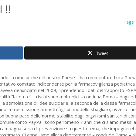
 !!
Tags
Tweet
mondo,…
come anche nel nostro Paese – ha commentato Luca Poma, 
entativo comitato indipendente per la farmacovigilanza pediatrica i
 aveva denunciato nel 2009, riprendendo i dati del ‘rapporto ESP
ità “fai da te”. I rischi sono molteplici – continua Poma – dagli effe
a stimolazione di idee suicidarie, a seconda della classe farmacolo
o la trasmissione ai nostri figli un modello sbagliato, ovvero che 
on buona pace delle norme stabilite dagli organismi sanitari di cont
 comune conto PayPal: sono perlomeno 7 anni che ci siamo messi a
 una campagna seria di prevenzione su questo tema, che impegner
ostimato. Ci appelliamo allora direttamente – conclude Poma – al 