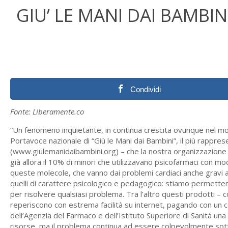
GIU’ LE MANI DAI BAMBINI
Condividi
Fonte: Liberamente.co
“Un fenomeno inquietante, in continua crescita ovunque nel 
Portavoce nazionale di “Giù le Mani dai Bambini”, il più rappres
(www.giulemanidaibambini.org) – che la nostra organizzazione
già allora il 10% di minori che utilizzavano psicofarmaci con modal
queste molecole, che vanno dai problemi cardiaci anche gravi all
quelli di carattere psicologico e pedagogico: stiamo permettend
per risolvere qualsiasi problema. Tra l’altro questi prodotti – c
reperiscono con estrema facilità su internet, pagando con un
dell’Agenzia del Farmaco e dell’Istituto Superiore di Sanità
risorse, ma il problema continua ad essere colpevolmente sott