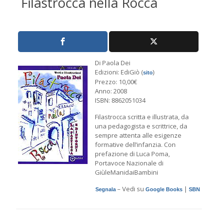
Filastrocca nella Rocca
Di Paola Dei
Edizioni: EdiGiò (
)
sito
Prezzo: 10,00€
Anno: 2008
ISBN: 8862051034
Filastrocca scritta e illustrata, da
una pedagogista e scrittrice, da
sempre attenta alle esigenze
formative dell’infanzia. Con
prefazione di Luca Poma,
Portavoce Nazionale di
GiùleManidaiBambini
– Vedi su
|
Segnala
Google Books
SBN