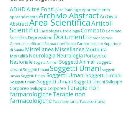
ADHD
Altre Fonti
Altre Patologie
Apprendimento
Archivio Abstract
Archivio
Apprendimento
Area Scientifica
Articoli
Abstract
Scientifici
Comitato
Cardiologia
Cardiologia
Comitato
Documenti
Depressione
Scientifico
Efficacia farmaci
Inefficacia Farmaci
Generico
Inefficacia Farmaci
Istituto Superiore
Miscellanea
Miscellanea
Mortalità
di Sanità
Neurologia
Neurologia
Portavoce
Mortalità
Nazionale
Soggetti Animali
Soggetti
Soggetti Animali
Soggetti Umani
Umani
Soggetti Umani
Soggetti
Soggetti Umani
Soggetti Umani
Soggetti Umani
Umani
Soggetti Umani
Soggetti Umani
Sviluppo
Soggetti Umani
Terapie non
Corporeo
Sviluppo Corporeo
farmacologiche
Terapie non
farmacologiche
Tossicomania
Tossicomania