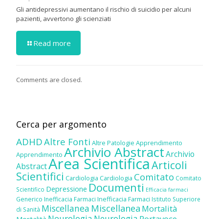
Gli antidepressivi aumentano il rischio di suicidio per alcuni
pazienti, avvertono gli scienziati
Read more
Comments are closed.
Cerca per argomento
ADHD
Altre Fonti
Altre Patologie
Apprendimento
Archivio Abstract
Archivio
Apprendimento
Area Scientifica
Articoli
Abstract
Scientifici
Comitato
Cardiologia
Cardiologia
Comitato
Documenti
Depressione
Scientifico
Efficacia farmaci
Inefficacia Farmaci
Generico
Inefficacia Farmaci
Istituto Superiore
Miscellanea
Miscellanea
Mortalità
di Sanità
Neurologia
Neurologia
Portavoce