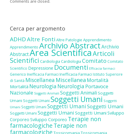
Comments are closed.
Cerca per argomento
ADHD
Altre Fonti
Altre Patologie
Apprendimento
Archivio Abstract
Archivio
Apprendimento
Area Scientifica
Articoli
Abstract
Scientifici
Comitato
Cardiologia
Cardiologia
Comitato
Documenti
Depressione
Scientifico
Efficacia farmaci
Inefficacia Farmaci
Generico
Inefficacia Farmaci
Istituto Superiore
Miscellanea
Miscellanea
Mortalità
di Sanità
Neurologia
Neurologia
Portavoce
Mortalità
Nazionale
Soggetti Animali
Soggetti
Soggetti Animali
Soggetti Umani
Umani
Soggetti Umani
Soggetti
Soggetti Umani
Soggetti Umani
Soggetti Umani
Umani
Soggetti Umani
Soggetti Umani
Sviluppo
Soggetti Umani
Terapie non
Corporeo
Sviluppo Corporeo
farmacologiche
Terapie non
farmacologiche
Tossicomania
Tossicomania