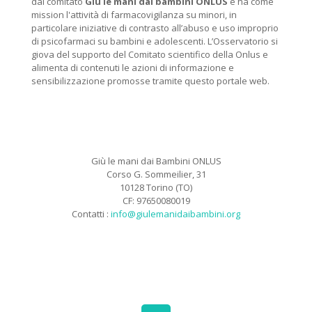
dal comitato
Giù le mani dai bambini ONLUS
e ha come
mission l'attività di farmacovigilanza su minori, in
particolare iniziative di contrasto all’abuso e uso improprio
di psicofarmaci su bambini e adolescenti. L’Osservatorio si
giova del supporto del Comitato scientifico della Onlus e
alimenta di contenuti le azioni di informazione e
sensibilizzazione promosse tramite questo portale web.
Giù le mani dai Bambini ONLUS
Corso G. Sommeilier, 31
10128 Torino (TO)
CF: 97650080019
Contatti :
info@giulemanidaibambini.org
Facebook
Vimeo