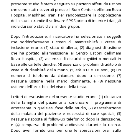
presente studio è stato eseguito su pazienti affetti da ustioni
che sono stati ricoverati presso il Burn Center dell’Imam Reza
Hospital, Mashhad, Iran. Per randomizzare la popolazione
dello studio tramite il software SPSS prima di inserire i dati, gli
individui sono stati divisi in due gruppi.
Dopo l’introduzione, il ricercatore ha selezionato i soggetti
che soddisfacevano i criteri di ammissibilità. I criteri di
inclusione erano: (1) stato di allerta, (2) diagnosi di ustione
che ha portato all’ammissione al Centro Ustioni dell’Imam
Reza Hospital, (3) assenza di disturbi cognitivi o mentali in
base alle cartelle cliniche, (4) assenza di problemi di udito o di
vista e di disabilità della mano, (5) età <12 e >6 anni, (6) un
numero di telefono da chiamare dopo la dimissione, (7)
nessuna ustione nella mano dominante, e (8) nessuna
ustione dell’orecchio, del viso o della testa.
I criteri di esclusione del presente studio erano: (1) riluttanza
della famiglia del paziente a continuare il programma di
arteterapia in qualsiasi fase dello studio, (2) esacerbazione
della malattia del paziente e necessità di cure speciali, (3)
nessuna risposta al follow-up telefonico dopo la dimissione,
e (4) comparsa di problemi audiovisivi durante la ricerca.
Dopo aver fornito una per una le spiegazioni orali sullo