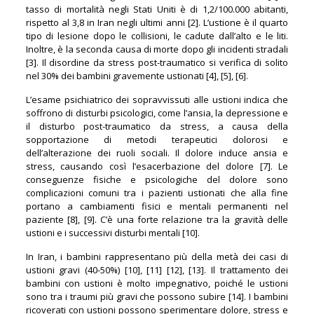
tasso di mortalità negli Stati Uniti è di 1,2/100.000 abitanti,
rispetto al 3,8 in Iran negli ultimi anni [2]. L’ustione è il quarto
tipo di lesione dopo le collisioni, le cadute dall’alto e le liti.
Inoltre, è la seconda causa di morte dopo gli incidenti stradali
[3]. Il disordine da stress post-traumatico si verifica di solito
nel 30% dei bambini gravemente ustionati [4], [5], [6].
L’esame psichiatrico dei sopravvissuti alle ustioni indica che
soffrono di disturbi psicologici, come l’ansia, la depressione e
il disturbo post-traumatico da stress, a causa della
sopportazione di metodi terapeutici dolorosi e
dell’alterazione dei ruoli sociali. Il dolore induce ansia e
stress, causando così l’esacerbazione del dolore [7]. Le
conseguenze fisiche e psicologiche del dolore sono
complicazioni comuni tra i pazienti ustionati che alla fine
portano a cambiamenti fisici e mentali permanenti nel
paziente [8], [9]. C’è una forte relazione tra la gravità delle
ustioni e i successivi disturbi mentali [10].
In Iran, i bambini rappresentano più della metà dei casi di
ustioni gravi (40-50%) [10], [11] [12], [13]. Il trattamento dei
bambini con ustioni è molto impegnativo, poiché le ustioni
sono tra i traumi più gravi che possono subire [14]. I bambini
ricoverati con ustioni possono sperimentare dolore, stress e