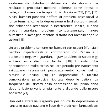
sindrome da disturbo post-traumatico da stress come
risultato di procedure mediche dolorose, come innesti di
pelle, sbrigliamento e terapie di riabilitazione [15], [16], [17].
Alcuni bambini possono soffrire di problemi psicosociali a
lungo termine, come la depressione e le disfunzioni sociali,
che richiedono attenzione e interferenze. Inoltre, ci sono
prove riguardanti problemi comportamentali, minore
autostima o immagine mentale distorta nei bambini dopo le
ustioni [18].
Un altro problema comune nei bambini con ustioni è l’ansia. I
bambini ospedalizzati si confrontano con l’ansia e i
sentimenti negativi riguardanti i gravi problemi di salute e gli
ambienti ospedalieri non familiari [19]. I bambini che
sperimentano molto stress nel loro periodo pre-trattamento
sviluppano regressioni post-trattamento, come delirio,
nicturia e incubo [20]. La depressione è un’altra
complicazione psicologica riportata dopo le ustioni. La
frequenza dei sintomi della depressione nel primo anno
dopo la lesione varia ampiamente e dipende dalle misure
applicate [21].
Una delle strategie suggerite per ridurre la depressione e
l’ansia in questi pazienti è l’uso di metodi non farmacologici