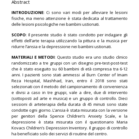
Abstract
INTRODUZIONE
: Ci sono vari modi per alleviare le lesioni
fisiche, ma meno attenzione è stata dedicata al trattamento
delle lesioni psicologiche nei bambini ustionati.
SCOPO
: Il presente studio è stato condotto per indagare gli
effetti dell’arte terapia utilizzando la pittura e la musica per
ridurre l’ansia e la depressione nei bambini ustionati.
MATERIALI E METODI
: Questo studio era uno studio clinico
randomizzato a tre gruppi con un disegno pre-test-post-test
che è stato eseguito su 60 bambini di età compresa tra 6-12
anni. I pazienti sono stati ammessi al Burn Center of Imam
Reza Hospital, Mashhad, Iran, entro il 2018 sono stati
selezionati con il metodo del campionamento di convenienza
e divisi a caso in tre gruppi, vale a dire, due di intervento
(sottoposti ad arte e musica) e un gruppo di controllo. Dieci
sessioni di arteterapia della durata di 45 minuti sono state
condotte ogni giorno. L’ansia è stata misurata con la versione
per genitori della Spence Children’s Anxiety Scale, e la
depressione è stata misurata con il questionario Maria
Kovacs Children’s Depression Inventory. Il gruppo di controllo
ha beneficiato solo dei servizi di routine del centro.