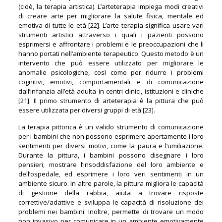
(cioè, la terapia artistica). L’arteterapia impiega modi creativi
di creare arte per migliorare la salute fisica, mentale ed
emotiva di tutte le età [22]. L’arte terapia significa usare vari
strumenti artistici attraverso i quali i pazienti possono
esprimersi e affrontare i problemi e le preoccupazioni che li
hanno portati nell’ambiente terapeutico. Questo metodo è un
intervento che può essere utilizzato per migliorare le
anomalie psicologiche, così come per ridurre i problemi
cognitivi, emotivi, comportamentali e di comunicazione
dall’infanzia all’età adulta in centri clinici, istituzioni e cliniche
[21]. Il primo strumento di arteterapia è la pittura che può
essere utilizzata per diversi gruppi di età [23].
La terapia pittorica è un valido strumento di comunicazione
per i bambini che non possono esprimere apertamente i loro
sentimenti per diversi motivi, come la paura e l’umiliazione.
Durante la pittura, i bambini possono disegnare i loro
pensieri, mostrare l’insoddisfazione del loro ambiente e
dell’ospedale, ed esprimere i loro veri sentimenti in un
ambiente sicuro. In altre parole, la pittura migliora le capacità
di gestione della rabbia, aiuta a trovare risposte
correttive/adattive e sviluppa le capacità di risoluzione dei
problemi nei bambini. Inoltre, permette di trovare un modo
non invasivo per comunicare in un ambiente emotivamente