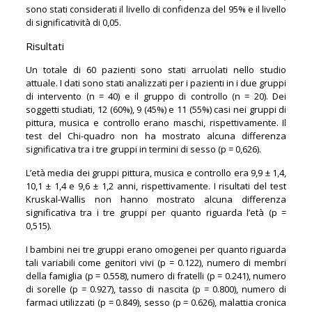
sono stati considerati il livello di confidenza del 95% e il livello
di significatività di 0,05.
Risultati
Un totale di 60 pazienti sono stati arruolati nello studio
attuale. I dati sono stati analizzati per i pazienti in i due gruppi
di intervento (n = 40) e il gruppo di controllo (n = 20). Dei
soggetti studiati, 12 (60%), 9 (45%) e 11 (55%) casi nei gruppi di
pittura, musica e controllo erano maschi, rispettivamente. Il
test del Chi-quadro non ha mostrato alcuna differenza
significativa tra i tre gruppi in termini di sesso (p = 0,626).
L’età media dei gruppi pittura, musica e controllo era 9,9 ± 1,4,
10,1 ± 1,4 e 9,6 ± 1,2 anni, rispettivamente. I risultati del test
Kruskal-Wallis non hanno mostrato alcuna differenza
significativa tra i tre gruppi per quanto riguarda l’età (p =
0,515).
I bambini nei tre gruppi erano omogenei per quanto riguarda
tali variabili come genitori vivi (p = 0.122), numero di membri
della famiglia (p = 0.558), numero di fratelli (p = 0.241), numero
di sorelle (p = 0.927), tasso di nascita (p = 0.800), numero di
farmaci utilizzati (p = 0.849), sesso (p = 0.626), malattia cronica