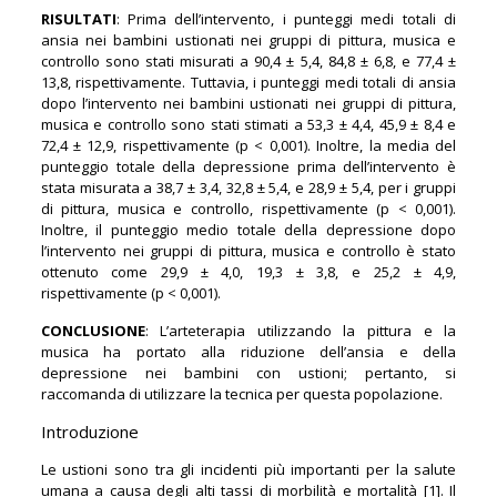
RISULTATI
: Prima dell’intervento, i punteggi medi totali di
ansia nei bambini ustionati nei gruppi di pittura, musica e
controllo sono stati misurati a 90,4 ± 5,4, 84,8 ± 6,8, e 77,4 ±
13,8, rispettivamente. Tuttavia, i punteggi medi totali di ansia
dopo l’intervento nei bambini ustionati nei gruppi di pittura,
musica e controllo sono stati stimati a 53,3 ± 4,4, 45,9 ± 8,4 e
72,4 ± 12,9, rispettivamente (p < 0,001). Inoltre, la media del
punteggio totale della depressione prima dell’intervento è
stata misurata a 38,7 ± 3,4, 32,8 ± 5,4, e 28,9 ± 5,4, per i gruppi
di pittura, musica e controllo, rispettivamente (p < 0,001).
Inoltre, il punteggio medio totale della depressione dopo
l’intervento nei gruppi di pittura, musica e controllo è stato
ottenuto come 29,9 ± 4,0, 19,3 ± 3,8, e 25,2 ± 4,9,
rispettivamente (p < 0,001).
CONCLUSIONE
: L’arteterapia utilizzando la pittura e la
musica ha portato alla riduzione dell’ansia e della
depressione nei bambini con ustioni; pertanto, si
raccomanda di utilizzare la tecnica per questa popolazione.
Introduzione
Le ustioni sono tra gli incidenti più importanti per la salute
umana a causa degli alti tassi di morbilità e mortalità [1]. Il