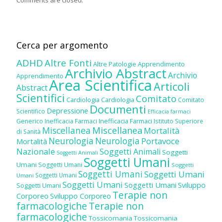
Cerca per argomento
ADHD
Altre Fonti
Altre Patologie
Apprendimento
Archivio Abstract
Archivio
Apprendimento
Area Scientifica
Articoli
Abstract
Scientifici
Comitato
Cardiologia
Cardiologia
Comitato
Documenti
Depressione
Scientifico
Efficacia farmaci
Inefficacia Farmaci
Generico
Inefficacia Farmaci
Istituto Superiore
Miscellanea
Miscellanea
Mortalità
di Sanità
Neurologia
Neurologia
Portavoce
Mortalità
Nazionale
Soggetti Animali
Soggetti
Soggetti Animali
Soggetti Umani
Umani
Soggetti Umani
Soggetti
Soggetti Umani
Soggetti Umani
Soggetti Umani
Umani
Soggetti Umani
Soggetti Umani
Sviluppo
Soggetti Umani
Terapie non
Corporeo
Sviluppo Corporeo
farmacologiche
Terapie non
farmacologiche
Tossicomania
Tossicomania