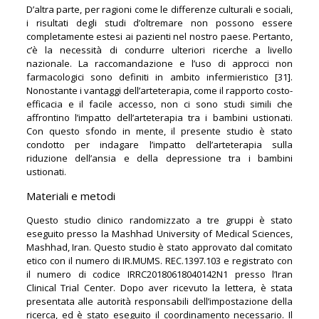
D’altra parte, per ragioni come le differenze culturali e sociali,
i risultati degli studi d’oltremare non possono essere
completamente estesi ai pazienti nel nostro paese. Pertanto,
c’è la necessità di condurre ulteriori ricerche a livello
nazionale. La raccomandazione e l’uso di approcci non
farmacologici sono definiti in ambito infermieristico [31].
Nonostante i vantaggi dell’arteterapia, come il rapporto costo-
efficacia e il facile accesso, non ci sono studi simili che
affrontino l’impatto dell’arteterapia tra i bambini ustionati.
Con questo sfondo in mente, il presente studio è stato
condotto per indagare l’impatto dell’arteterapia sulla
riduzione dell’ansia e della depressione tra i bambini
ustionati.
Materiali e metodi
Questo studio clinico randomizzato a tre gruppi è stato
eseguito presso la Mashhad University of Medical Sciences,
Mashhad, Iran. Questo studio è stato approvato dal comitato
etico con il numero di IR.MUMS. REC.1397.103 e registrato con
il numero di codice IRRC20180618040142N1 presso l’Iran
Clinical Trial Center. Dopo aver ricevuto la lettera, è stata
presentata alle autorità responsabili dell’impostazione della
ricerca, ed è stato eseguito il coordinamento necessario. Il