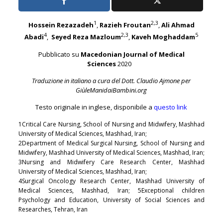
1
2,3
Hossein Rezazadeh
,
Razieh Froutan
,
Ali Ahmad
4
2,3
5
Abadi
,
Seyed Reza Mazloum
,
Kaveh Moghaddam
Pubblicato su
Macedonian Journal of Medical
Sciences
2020
Traduzione in italiano a cura del Dott. Claudio Ajmone per
GiùleManidaiBambini.org
Testo originale in inglese, disponibile a
questo link
1Critical Care Nursing, School of Nursing and Midwifery, Mashhad
University of Medical Sciences, Mashhad, Iran;
2Department of Medical Surgical Nursing, School of Nursing and
Midwifery, Mashhad University of Medical Sciences, Mashhad, Iran;
3Nursing and Midwifery Care Research Center, Mashhad
University of Medical Sciences, Mashhad, Iran;
4Surgical Oncology Research Center, Mashhad University of
Medical Sciences, Mashhad, Iran; 5Exceptional children
Psychology and Education, University of Social Sciences and
Researches, Tehran, Iran