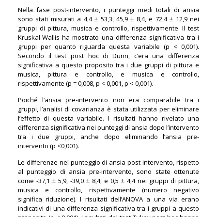
Nella fase post-intervento, i punteggi medi totali di ansia
sono stati misurati a 4,4 ± 53,3, 45,9 ± 8,4, e 72,4 ± 12,9 nei
gruppi di pittura, musica e controllo, rispettivamente. Il test
Kruskal-Wallis ha mostrato una differenza significativa tra i
gruppi per quanto riguarda questa variabile (p < 0,001).
Secondo il test post hoc di Dunn, c’era una differenza
significativa a questo proposito tra i due gruppi di pittura e
musica, pittura e controllo, e musica e controllo,
rispettivamente (p = 0,008, p < 0,001, p < 0,001).
Poiché l’ansia pre-intervento non era comparabile tra i
gruppi, l’analisi di covarianza è stata utilizzata per eliminare
l’effetto di questa variabile. I risultati hanno rivelato una
differenza significativa nei punteggi di ansia dopo l’intervento
tra i due gruppi, anche dopo eliminando l’ansia pre-
intervento (p <0,001).
Le differenze nel punteggio di ansia post-intervento, rispetto
al punteggio di ansia pre-intervento, sono state ottenute
come -37,1 ± 5,9, -39,0 ± 8,4, e 0,5 ± 4,4 nei gruppi di pittura,
musica e controllo, rispettivamente (numero negativo
significa riduzione). I risultati dell’ANOVA a una via erano
indicativi di una differenza significativa tra i gruppi a questo