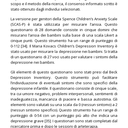
scopo e il metodo della ricerca, il consenso informato scritto è
stato ottenuto dagli individui selezionati.
La versione per genitori della Spence Children’s Anxiety Scale
(SCAS-P) è stata utilizzata per misurare l’ansia. Questo
questionario di 28 domande consiste in cinque domini che
misurano l’ansia dei bambini sulla base di una scala Likert a
cinque punti. Questo strumento ha un range di punteggio di
0-112 [34]. Il Maria Kovacs Children’s Depression Inventory è
stato usato per misurare la depressione nei bambini. Si tratta
di un questionario di 27 voci usato per valutare i sintomi della
depressione nei bambini.
Gli elementi di questo questionario sono stati presi dal Beck
Depression Inventory. Questo strumento può facilitare
l’individuazione di eventuali sintomi che sono specifici della
depressione infantile. Il questionario consiste di cinque scale,
tra cui umore negativo, problemi interpersonali, sentimenti di
inadeguatezza, mancanza di piacere e bassa autostima. Gli
elementi sono valutati su una scala da 0 (nessun sintomo) a 2
(nessun sintomo specifico). Questo strumento ha un range di
punteggio di 0-54 con un punteggio più alto che indica una
depressione grave [35]. I questionari sono stati completati dal
ricercatore prima e dopo le sessioni di arteterapia.