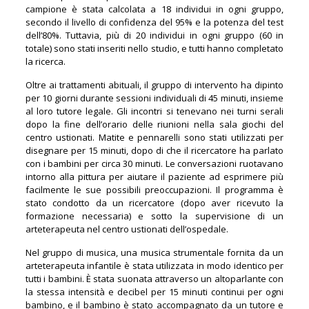
campione è stata calcolata a 18 individui in ogni gruppo,
secondo il livello di confidenza del 95% e la potenza del test
dell’80%. Tuttavia, più di 20 individui in ogni gruppo (60 in
totale) sono stati inseriti nello studio, e tutti hanno completato
la ricerca.
Oltre ai trattamenti abituali, il gruppo di intervento ha dipinto
per 10 giorni durante sessioni individuali di 45 minuti, insieme
al loro tutore legale. Gli incontri si tenevano nei turni serali
dopo la fine dell’orario delle riunioni nella sala giochi del
centro ustionati. Matite e pennarelli sono stati utilizzati per
disegnare per 15 minuti, dopo di che il ricercatore ha parlato
con i bambini per circa 30 minuti. Le conversazioni ruotavano
intorno alla pittura per aiutare il paziente ad esprimere più
facilmente le sue possibili preoccupazioni. Il programma è
stato condotto da un ricercatore (dopo aver ricevuto la
formazione necessaria) e sotto la supervisione di un
arteterapeuta nel centro ustionati dell’ospedale.
Nel gruppo di musica, una musica strumentale fornita da un
arteterapeuta infantile è stata utilizzata in modo identico per
tutti i bambini. È stata suonata attraverso un altoparlante con
la stessa intensità e decibel per 15 minuti continui per ogni
bambino, e il bambino è stato accompagnato da un tutore e