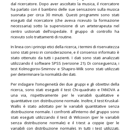
dal ricercatore. Dopo aver ascoltato la musica, il ricercatore
ha parlato con il bambino delle sue sensazioni sulla musica
suonata per circa 30 minuti. Questi programmi sono stati
eseguiti dal ricercatore (che aveva ricevuto la formazione
necessaria) sotto la supervisione di un arteterapeuta nel
centro ustionati dell’ospedale. Il gruppo di controllo ha
ricevuto solo trattamenti di routine.
In linea con i principi etici della ricerca, i termini di riservatezza
sono stati presi in considerazione, e il consenso informato è
stato ottenuto da tutti i pazienti. I dati sono stati analizzati
utilizzando il software SPSS (versione 21). Di conseguenza, i
test Kolmogorov-Smirnov e Shapiro-Wilk sono stati utilizzati
per determinare la normalità dei dati.
Per indagare l’omogeneità dei due gruppi e gli obiettivi della
ricerca, sono stati eseguiti il test Chi-quadrato e l’ANOVA a
una via, rispettivamente per le variabili qualitative e
quantitative con distribuzione normale. Inoltre, il test Kruskal-
Wallis è stato adottato per le variabili quantitative senza
distribuzione normale. I confronti all’interno del gruppo sono
stati eseguiti utilizzando il test di Wilcoxon (per le variabili
senza distribuzione normale) e il t-test a coppie (per le
variabili con distribuzione normale). In tutti i test utilizzati,