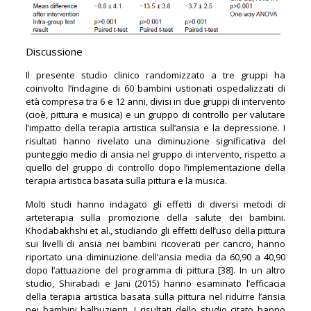
Discussione
Il presente studio clinico randomizzato a tre gruppi ha
coinvolto l’indagine di 60 bambini ustionati ospedalizzati di
età compresa tra 6 e 12 anni, divisi in due gruppi di intervento
(cioè, pittura e musica) e un gruppo di controllo per valutare
l’impatto della terapia artistica sull’ansia e la depressione. I
risultati hanno rivelato una diminuzione significativa del
punteggio medio di ansia nel gruppo di intervento, rispetto a
quello del gruppo di controllo dopo l’implementazione della
terapia artistica basata sulla pittura e la musica.
Molti studi hanno indagato gli effetti di diversi metodi di
arteterapia sulla promozione della salute dei bambini.
Khodabakhshi et al., studiando gli effetti dell’uso della pittura
sui livelli di ansia nei bambini ricoverati per cancro, hanno
riportato una diminuzione dell’ansia media da 60,90 a 40,90
dopo l’attuazione del programma di pittura [38]. In un altro
studio, Shirabadi e Jani (2015) hanno esaminato l’efficacia
della terapia artistica basata sulla pittura nel ridurre l’ansia
nei bambini balbuzienti. I risultati dello studio citato hanno