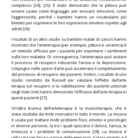
complesso [24], [25]. È stato dimostrato che la pittura può
essere usata come linguaggio per evocare emozioni, come
l’aggressività, perché i bambini hanno un vocabolario più
limitato per esprimere le loro esperienze emotive rispetto agli
adulti [26].
I risultati di un altro studio su bambini malati di cancro hanno
mostrato che l’arteterapia (per esempio, pittura e ceramica) è
un metodo efficace per i pazienti per esprimere i sentimenti
sulla loro malattia. Di conseguenza, l’arteterapia può aiutare
il processo di recupero riducendo l’ansia e la depressione.
L’impegno nelle opere d’arte può accelerare il completamento
del processo di recupero dei pazienti. Inoltre, i risultati di uno
studio condotto da Russell per valutare l’effetto dell’arte
terapia sul recupero e la riabilitazione dei pazienti ustionati
negli Stati Uniti hanno dimostrato l’efficacia dell’arte terapia in
questi pazienti [27].
Un’altra branca dell’arteterapia è la musicoterapia, che è
stata studiata da molti ricercatori in tutto il mondo. La musica
è usata per trattare molti problemi fisici, emotivi e psicologici
in diverse persone, la tra i quali spiccano il dolore, l’ansia, la
tristezza e i problemi di comunicazione [28]. La musica è
utilizzata per l’evacuazione delle emozioni, il rilassamento e il