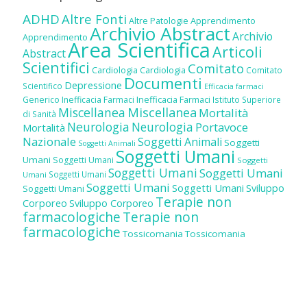
ADHD
Altre Fonti
Altre Patologie
Apprendimento
Archivio Abstract
Archivio
Apprendimento
Area Scientifica
Articoli
Abstract
Scientifici
Comitato
Cardiologia
Cardiologia
Comitato
Documenti
Depressione
Scientifico
Efficacia farmaci
Inefficacia Farmaci
Generico
Inefficacia Farmaci
Istituto Superiore
Miscellanea
Miscellanea
Mortalità
di Sanità
Neurologia
Neurologia
Portavoce
Mortalità
Nazionale
Soggetti Animali
Soggetti
Soggetti Animali
Soggetti Umani
Umani
Soggetti Umani
Soggetti
Soggetti Umani
Soggetti Umani
Soggetti Umani
Umani
Soggetti Umani
Soggetti Umani
Sviluppo
Soggetti Umani
Terapie non
Corporeo
Sviluppo Corporeo
farmacologiche
Terapie non
farmacologiche
Tossicomania
Tossicomania