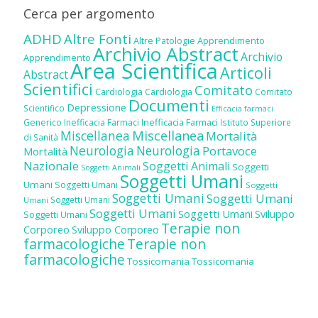
Cerca per argomento
ADHD
Altre Fonti
Altre Patologie
Apprendimento
Archivio Abstract
Archivio
Apprendimento
Area Scientifica
Articoli
Abstract
Scientifici
Comitato
Cardiologia
Cardiologia
Comitato
Documenti
Depressione
Scientifico
Efficacia farmaci
Inefficacia Farmaci
Generico
Inefficacia Farmaci
Istituto Superiore
Miscellanea
Miscellanea
Mortalità
di Sanità
Neurologia
Neurologia
Portavoce
Mortalità
Nazionale
Soggetti Animali
Soggetti
Soggetti Animali
Soggetti Umani
Umani
Soggetti Umani
Soggetti
Soggetti Umani
Soggetti Umani
Soggetti Umani
Umani
Soggetti Umani
Soggetti Umani
Sviluppo
Soggetti Umani
Terapie non
Corporeo
Sviluppo Corporeo
farmacologiche
Terapie non
farmacologiche
Tossicomania
Tossicomania