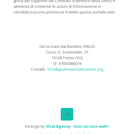
giova del supporto del Comitato scientifico della Onlus e
alimenta di contenuti le azioni di informazione e
sensibilizzazione promosse tramite questo portale web.
Giù le mani dai Bambini ONLUS
Corso G. Sommeilier, 31
10128 Torino (TO)
CF: 97650080019
Contatti :
info@giulemanidaibambini.org
Facebook
Vimeo
Desisgn by
Viral Agency
-
Vuoi un sito web?