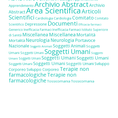
Archivio Abstract
Archivio
Apprendimento
Area Scientifica
Articoli
Abstract
Scientifici
Comitato
Cardiologia
Cardiologia
Comitato
Documenti
Depressione
Scientifico
Efficacia farmaci
Inefficacia Farmaci
Generico
Inefficacia Farmaci
Istituto Superiore
Miscellanea
Miscellanea
Mortalità
di Sanità
Neurologia
Neurologia
Portavoce
Mortalità
Nazionale
Soggetti Animali
Soggetti
Soggetti Animali
Soggetti Umani
Umani
Soggetti Umani
Soggetti
Soggetti Umani
Soggetti Umani
Soggetti Umani
Umani
Soggetti Umani
Soggetti Umani
Sviluppo
Soggetti Umani
Terapie non
Corporeo
Sviluppo Corporeo
farmacologiche
Terapie non
farmacologiche
Tossicomania
Tossicomania