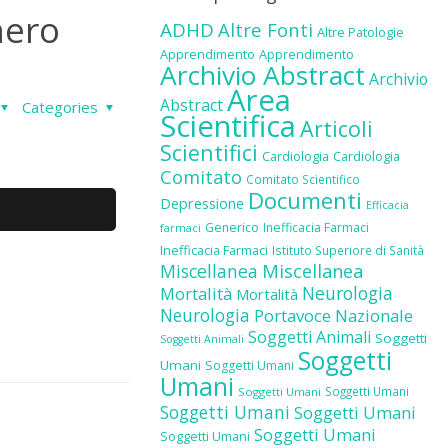
nero
ADHD
Altre Fonti
Altre Patologie
Apprendimento
Apprendimento
Archivio Abstract
Archivio
Area
Abstract
Categories
Scientifica
Articoli
Scientifici
Cardiologia
Cardiologia
Comitato
Comitato Scientifico
Documenti
Depressione
Efficacia
Generico
Inefficacia Farmaci
farmaci
Inefficacia Farmaci
Istituto Superiore di Sanità
Miscellanea
Miscellanea
Neurologia
Mortalità
Mortalità
Neurologia
Portavoce Nazionale
Soggetti Animali
Soggetti
Soggetti Animali
Soggetti
Umani
Soggetti Umani
Umani
Soggetti Umani
Soggetti Umani
Soggetti Umani
Soggetti Umani
Soggetti Umani
Soggetti Umani