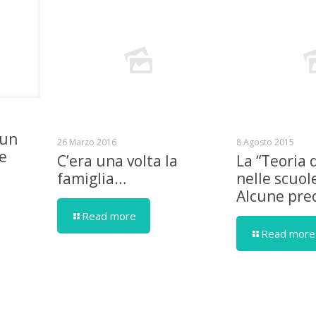
 un
26 Marzo 2016
8 Agosto 2015
se
C’era una volta la
La “Teoria 
famiglia…
nelle scuol
Alcune prec
Read more
Read more