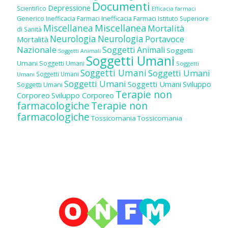
Documenti
Depressione
Scientifico
Efficacia farmaci
Inefficacia Farmaci
Generico
Inefficacia Farmaci
Istituto Superiore
Miscellanea
Miscellanea
Mortalità
di Sanità
Neurologia
Neurologia
Portavoce
Mortalità
Nazionale
Soggetti Animali
Soggetti
Soggetti Animali
Soggetti Umani
Umani
Soggetti Umani
Soggetti
Soggetti Umani
Soggetti Umani
Soggetti Umani
Umani
Soggetti Umani
Soggetti Umani
Sviluppo
Soggetti Umani
Terapie non
Corporeo
Sviluppo Corporeo
farmacologiche
Terapie non
farmacologiche
Tossicomania
Tossicomania