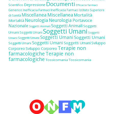
Documenti
Depressione
Scientifico
Efficacia farmaci
Inefficacia Farmaci
Generico
Inefficacia Farmaci
Istituto Superiore
Miscellanea
Miscellanea
Mortalità
di Sanità
Neurologia
Neurologia
Portavoce
Mortalità
Nazionale
Soggetti Animali
Soggetti
Soggetti Animali
Soggetti Umani
Umani
Soggetti Umani
Soggetti
Soggetti Umani
Soggetti Umani
Soggetti Umani
Umani
Soggetti Umani
Soggetti Umani
Sviluppo
Soggetti Umani
Terapie non
Corporeo
Sviluppo Corporeo
farmacologiche
Terapie non
farmacologiche
Tossicomania
Tossicomania