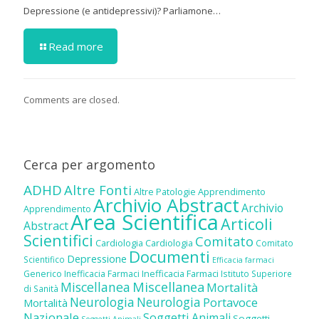
Depressione (e antidepressivi)? Parliamone…
Read more
Comments are closed.
Cerca per argomento
ADHD
Altre Fonti
Altre Patologie
Apprendimento
Archivio Abstract
Archivio
Apprendimento
Area Scientifica
Articoli
Abstract
Scientifici
Comitato
Cardiologia
Cardiologia
Comitato
Documenti
Depressione
Scientifico
Efficacia farmaci
Inefficacia Farmaci
Generico
Inefficacia Farmaci
Istituto Superiore
Miscellanea
Miscellanea
Mortalità
di Sanità
Neurologia
Neurologia
Portavoce
Mortalità
Nazionale
Soggetti Animali
Soggetti