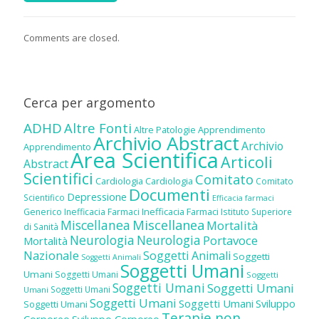
Comments are closed.
Cerca per argomento
ADHD
Altre Fonti
Altre Patologie
Apprendimento
Archivio Abstract
Archivio
Apprendimento
Area Scientifica
Articoli
Abstract
Scientifici
Comitato
Cardiologia
Cardiologia
Comitato
Documenti
Depressione
Scientifico
Efficacia farmaci
Inefficacia Farmaci
Generico
Inefficacia Farmaci
Istituto Superiore
Miscellanea
Miscellanea
Mortalità
di Sanità
Neurologia
Neurologia
Portavoce
Mortalità
Nazionale
Soggetti Animali
Soggetti
Soggetti Animali
Soggetti Umani
Umani
Soggetti Umani
Soggetti
Soggetti Umani
Soggetti Umani
Soggetti Umani
Umani
Soggetti Umani
Soggetti Umani
Sviluppo
Soggetti Umani
Terapie non