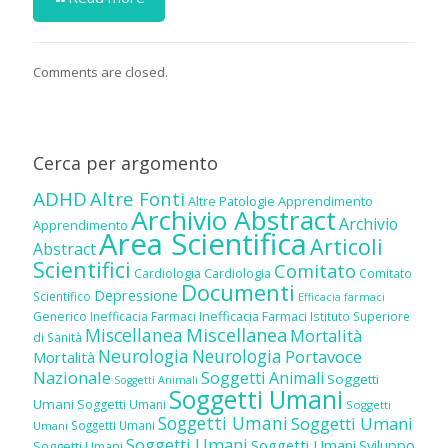
Comments are closed.
Cerca per argomento
ADHD
Altre Fonti
Altre Patologie
Apprendimento
Archivio Abstract
Archivio
Apprendimento
Area Scientifica
Articoli
Abstract
Scientifici
Comitato
Cardiologia
Cardiologia
Comitato
Documenti
Depressione
Scientifico
Efficacia farmaci
Inefficacia Farmaci
Generico
Inefficacia Farmaci
Istituto Superiore
Miscellanea
Miscellanea
Mortalità
di Sanità
Neurologia
Neurologia
Portavoce
Mortalità
Nazionale
Soggetti Animali
Soggetti
Soggetti Animali
Soggetti Umani
Umani
Soggetti Umani
Soggetti
Soggetti Umani
Soggetti Umani
Soggetti Umani
Umani
Soggetti Umani
Soggetti Umani
Sviluppo
Soggetti Umani