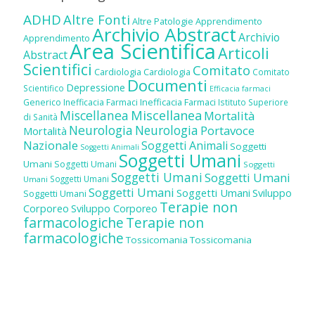
ADHD
Altre Fonti
Altre Patologie
Apprendimento
Archivio Abstract
Archivio
Apprendimento
Area Scientifica
Articoli
Abstract
Scientifici
Comitato
Cardiologia
Cardiologia
Comitato
Documenti
Depressione
Scientifico
Efficacia farmaci
Inefficacia Farmaci
Generico
Inefficacia Farmaci
Istituto Superiore
Miscellanea
Miscellanea
Mortalità
di Sanità
Neurologia
Neurologia
Portavoce
Mortalità
Nazionale
Soggetti Animali
Soggetti
Soggetti Animali
Soggetti Umani
Umani
Soggetti Umani
Soggetti
Soggetti Umani
Soggetti Umani
Soggetti Umani
Umani
Soggetti Umani
Soggetti Umani
Sviluppo
Soggetti Umani
Terapie non
Corporeo
Sviluppo Corporeo
farmacologiche
Terapie non
farmacologiche
Tossicomania
Tossicomania