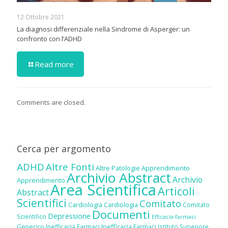
12 Ottobre 2021
La diagnosi differenziale nella Sindrome di Asperger: un
confronto con l’ADHD
Read more
Comments are closed.
Cerca per argomento
ADHD
Altre Fonti
Altre Patologie
Apprendimento
Archivio Abstract
Archivio
Apprendimento
Area Scientifica
Articoli
Abstract
Scientifici
Comitato
Cardiologia
Cardiologia
Comitato
Documenti
Depressione
Scientifico
Efficacia farmaci
Inefficacia Farmaci
Generico
Inefficacia Farmaci
Istituto Superiore