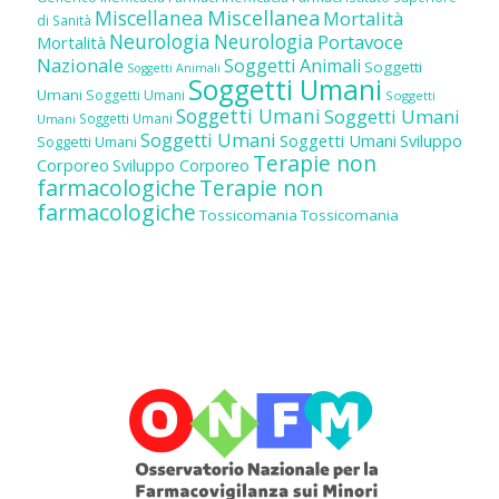
Miscellanea
Miscellanea
Mortalità
di Sanità
Neurologia
Neurologia
Portavoce
Mortalità
Nazionale
Soggetti Animali
Soggetti
Soggetti Animali
Soggetti Umani
Umani
Soggetti Umani
Soggetti
Soggetti Umani
Soggetti Umani
Soggetti Umani
Umani
Soggetti Umani
Soggetti Umani
Sviluppo
Soggetti Umani
Terapie non
Corporeo
Sviluppo Corporeo
farmacologiche
Terapie non
farmacologiche
Tossicomania
Tossicomania