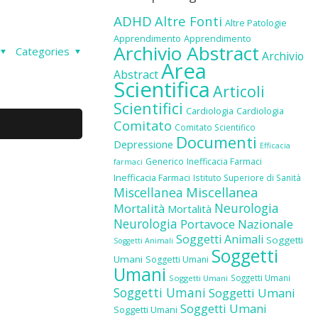
ADHD
Altre Fonti
Altre Patologie
Apprendimento
Apprendimento
Archivio Abstract
Categories
Archivio
Area
Abstract
Scientifica
Articoli
Scientifici
Cardiologia
Cardiologia
Comitato
Comitato Scientifico
Documenti
Depressione
Efficacia
Generico
Inefficacia Farmaci
farmaci
Inefficacia Farmaci
Istituto Superiore di Sanità
Miscellanea
Miscellanea
Neurologia
Mortalità
Mortalità
Neurologia
Portavoce Nazionale
Soggetti Animali
Soggetti
Soggetti Animali
Soggetti
Umani
Soggetti Umani
Umani
Soggetti Umani
Soggetti Umani
Soggetti Umani
Soggetti Umani
Soggetti Umani
Soggetti Umani