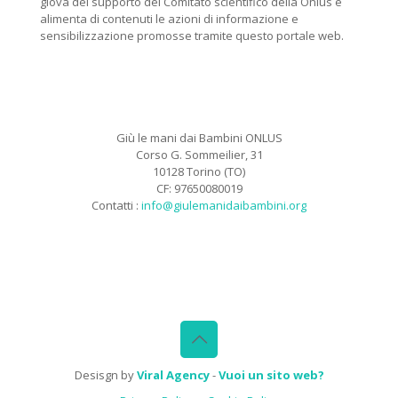
giova del supporto del Comitato scientifico della Onlus e
alimenta di contenuti le azioni di informazione e
sensibilizzazione promosse tramite questo portale web.
Giù le mani dai Bambini ONLUS
Corso G. Sommeilier, 31
10128 Torino (TO)
CF: 97650080019
Contatti :
info@giulemanidaibambini.org
Facebook
Vimeo
Desisgn by
Viral Agency
-
Vuoi un sito web?