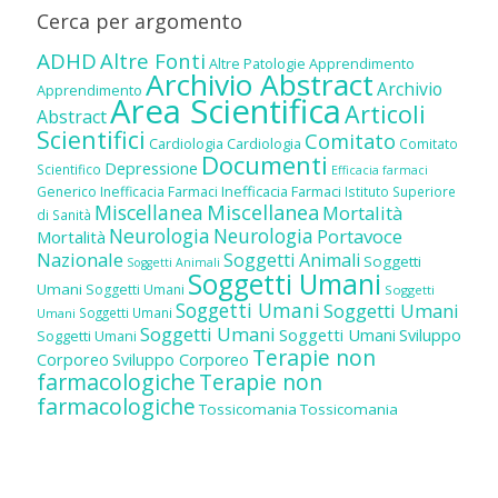
Cerca per argomento
ADHD
Altre Fonti
Altre Patologie
Apprendimento
Archivio Abstract
Archivio
Apprendimento
Area Scientifica
Articoli
Abstract
Scientifici
Comitato
Cardiologia
Cardiologia
Comitato
Documenti
Depressione
Scientifico
Efficacia farmaci
Inefficacia Farmaci
Generico
Inefficacia Farmaci
Istituto Superiore
Miscellanea
Miscellanea
Mortalità
di Sanità
Neurologia
Neurologia
Portavoce
Mortalità
Nazionale
Soggetti Animali
Soggetti
Soggetti Animali
Soggetti Umani
Umani
Soggetti Umani
Soggetti
Soggetti Umani
Soggetti Umani
Soggetti Umani
Umani
Soggetti Umani
Soggetti Umani
Sviluppo
Soggetti Umani
Terapie non
Corporeo
Sviluppo Corporeo
farmacologiche
Terapie non
farmacologiche
Tossicomania
Tossicomania