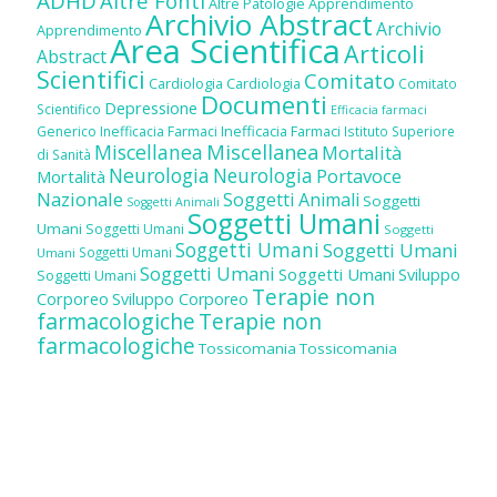
ADHD
Altre Fonti
Altre Patologie
Apprendimento
Archivio Abstract
Archivio
Apprendimento
Area Scientifica
Articoli
Abstract
Scientifici
Comitato
Cardiologia
Cardiologia
Comitato
Documenti
Depressione
Scientifico
Efficacia farmaci
Inefficacia Farmaci
Generico
Inefficacia Farmaci
Istituto Superiore
Miscellanea
Miscellanea
Mortalità
di Sanità
Neurologia
Neurologia
Portavoce
Mortalità
Nazionale
Soggetti Animali
Soggetti
Soggetti Animali
Soggetti Umani
Umani
Soggetti Umani
Soggetti
Soggetti Umani
Soggetti Umani
Soggetti Umani
Umani
Soggetti Umani
Soggetti Umani
Sviluppo
Soggetti Umani
Terapie non
Corporeo
Sviluppo Corporeo
farmacologiche
Terapie non
farmacologiche
Tossicomania
Tossicomania