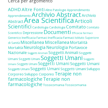
Cerca per argomento
ADHD
Altre Fonti
Altre Patologie
Apprendimento
Archivio Abstract
Archivio
Apprendimento
Area Scientifica
Articoli
Abstract
Scientifici
Comitato
Cardiologia
Cardiologia
Comitato
Documenti
Depressione
Scientifico
Efficacia farmaci
Inefficacia Farmaci
Generico
Inefficacia Farmaci
Istituto Superiore
Miscellanea
Miscellanea
Mortalità
di Sanità
Neurologia
Neurologia
Portavoce
Mortalità
Nazionale
Soggetti Animali
Soggetti
Soggetti Animali
Soggetti Umani
Umani
Soggetti Umani
Soggetti
Soggetti Umani
Soggetti Umani
Soggetti Umani
Umani
Soggetti Umani
Soggetti Umani
Sviluppo
Soggetti Umani
Terapie non
Corporeo
Sviluppo Corporeo
farmacologiche
Terapie non
farmacologiche
Tossicomania
Tossicomania