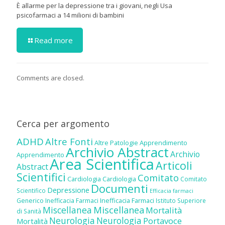
È allarme per la depressione tra i giovani, negli Usa
psicofarmaci a 14 milioni di bambini
Read more
Comments are closed.
Cerca per argomento
ADHD
Altre Fonti
Altre Patologie
Apprendimento
Archivio Abstract
Archivio
Apprendimento
Area Scientifica
Articoli
Abstract
Scientifici
Comitato
Cardiologia
Cardiologia
Comitato
Documenti
Depressione
Scientifico
Efficacia farmaci
Inefficacia Farmaci
Generico
Inefficacia Farmaci
Istituto Superiore
Miscellanea
Miscellanea
Mortalità
di Sanità
Neurologia
Neurologia
Portavoce
Mortalità