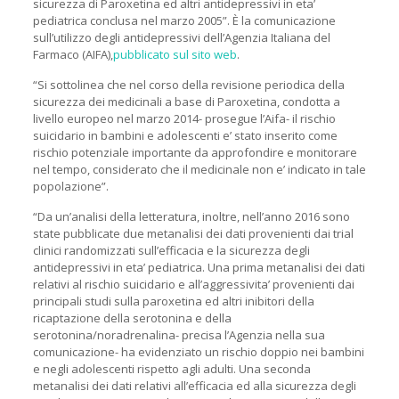
sicurezza di Paroxetina ed altri antidepressivi in eta’
pediatrica conclusa nel marzo 2005”. È la comunicazione
sull’utilizzo degli antidepressivi dell’Agenzia Italiana del
Farmaco (AIFA),
pubblicato sul sito web
.
“Si sottolinea che nel corso della revisione periodica della
sicurezza dei medicinali a base di Paroxetina, condotta a
livello europeo nel marzo 2014- prosegue l’Aifa- il rischio
suicidario in bambini e adolescenti e’ stato inserito come
rischio potenziale importante da approfondire e monitorare
nel tempo, considerato che il medicinale non e’ indicato in tale
popolazione”.
“Da un’analisi della letteratura, inoltre, nell’anno 2016 sono
state pubblicate due metanalisi dei dati provenienti dai trial
clinici randomizzati sull’efficacia e la sicurezza degli
antidepressivi in eta’ pediatrica. Una prima metanalisi dei dati
relativi al rischio suicidario e all’aggressivita’ provenienti dai
principali studi sulla paroxetina ed altri inibitori della
ricaptazione della serotonina e della
serotonina/noradrenalina- precisa l’Agenzia nella sua
comunicazione- ha evidenziato un rischio doppio nei bambini
e negli adolescenti rispetto agli adulti. Una seconda
metanalisi dei dati relativi all’efficacia ed alla sicurezza degli