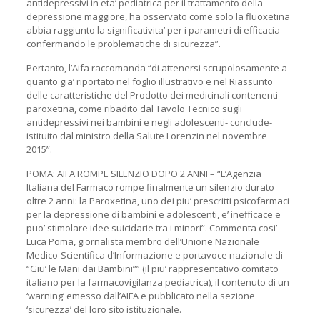
antidepressivi in eta’ pediatrica per il trattamento della
depressione maggiore, ha osservato come solo la fluoxetina
abbia raggiunto la significativita’ per i parametri di efficacia
confermando le problematiche di sicurezza”.
Pertanto, l’Aifa raccomanda “di attenersi scrupolosamente a
quanto gia’ riportato nel foglio illustrativo e nel Riassunto
delle caratteristiche del Prodotto dei medicinali contenenti
paroxetina, come ribadito dal Tavolo Tecnico sugli
antidepressivi nei bambini e negli adolescenti- conclude-
istituito dal ministro della Salute Lorenzin nel novembre
2015”.
POMA: AIFA ROMPE SILENZIO DOPO 2 ANNI – “L’Agenzia
Italiana del Farmaco rompe finalmente un silenzio durato
oltre 2 anni: la Paroxetina, uno dei piu’ prescritti psicofarmaci
per la depressione di bambini e adolescenti, e’ inefficace e
puo’ stimolare idee suicidarie tra i minori”. Commenta cosi’
Luca Poma, giornalista membro dell’Unione Nazionale
Medico-Scientifica d’Informazione e portavoce nazionale di
“Giu’ le Mani dai Bambini”” (il piu’ rappresentativo comitato
italiano per la farmacovigilanza pediatrica), il contenuto di un
‘warning’ emesso dall’AIFA e pubblicato nella sezione
‘sicurezza’ del loro sito istituzionale.