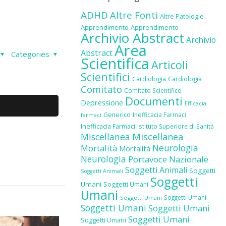
ADHD
Altre Fonti
Altre Patologie
Apprendimento
Apprendimento
Archivio Abstract
Archivio
Area
Abstract
Categories
Scientifica
Articoli
Scientifici
Cardiologia
Cardiologia
Comitato
Comitato Scientifico
Documenti
Depressione
Efficacia
Generico
Inefficacia Farmaci
farmaci
Inefficacia Farmaci
Istituto Superiore di Sanità
Miscellanea
Miscellanea
Neurologia
Mortalità
Mortalità
Neurologia
Portavoce Nazionale
Soggetti Animali
Soggetti
Soggetti Animali
Soggetti
Umani
Soggetti Umani
Umani
Soggetti Umani
Soggetti Umani
Soggetti Umani
Soggetti Umani
Soggetti Umani
Soggetti Umani