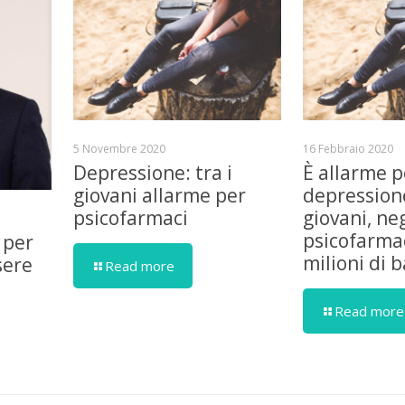
5 Novembre 2020
16 Febbraio 2020
Depressione: tra i
È allarme p
giovani allarme per
depressione
psicofarmaci
giovani, ne
psicofarmac
 per
milioni di 
sere
Read more
Read more