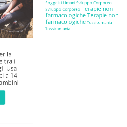
Soggetti Umani
Sviluppo Corporeo
Terapie non
Sviluppo Corporeo
farmacologiche
Terapie non
farmacologiche
Tossicomania
Tossicomania
er la
 tra i
gli Usa
i a 14
bambini