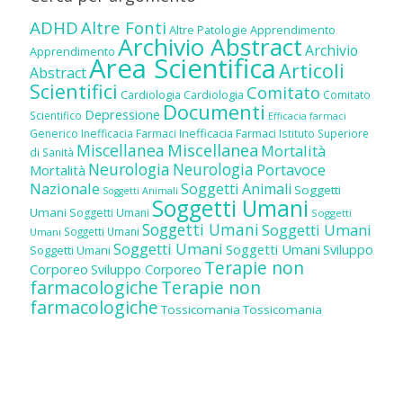
ADHD
Altre Fonti
Altre Patologie
Apprendimento
Archivio Abstract
Archivio
Apprendimento
Area Scientifica
Articoli
Abstract
Scientifici
Comitato
Cardiologia
Cardiologia
Comitato
Documenti
Depressione
Scientifico
Efficacia farmaci
Inefficacia Farmaci
Generico
Inefficacia Farmaci
Istituto Superiore
Miscellanea
Miscellanea
Mortalità
di Sanità
Neurologia
Neurologia
Portavoce
Mortalità
Nazionale
Soggetti Animali
Soggetti
Soggetti Animali
Soggetti Umani
Umani
Soggetti Umani
Soggetti
Soggetti Umani
Soggetti Umani
Soggetti Umani
Umani
Soggetti Umani
Soggetti Umani
Sviluppo
Soggetti Umani
Terapie non
Corporeo
Sviluppo Corporeo
farmacologiche
Terapie non
farmacologiche
Tossicomania
Tossicomania