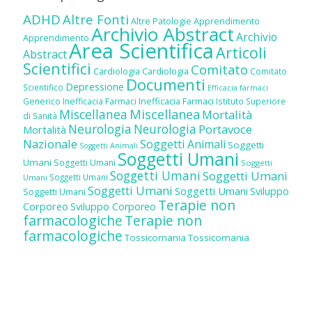
ADHD
Altre Fonti
Altre Patologie
Apprendimento
Archivio Abstract
Archivio
Apprendimento
Area Scientifica
Articoli
Abstract
Scientifici
Comitato
Cardiologia
Cardiologia
Comitato
Documenti
Depressione
Scientifico
Efficacia farmaci
Inefficacia Farmaci
Generico
Inefficacia Farmaci
Istituto Superiore
Miscellanea
Miscellanea
Mortalità
di Sanità
Neurologia
Neurologia
Portavoce
Mortalità
Nazionale
Soggetti Animali
Soggetti
Soggetti Animali
Soggetti Umani
Umani
Soggetti Umani
Soggetti
Soggetti Umani
Soggetti Umani
Soggetti Umani
Umani
Soggetti Umani
Soggetti Umani
Sviluppo
Soggetti Umani
Terapie non
Corporeo
Sviluppo Corporeo
farmacologiche
Terapie non
farmacologiche
Tossicomania
Tossicomania