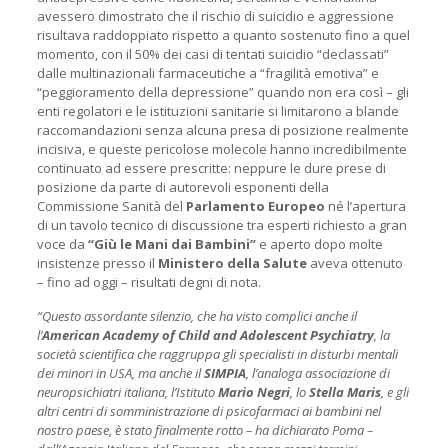
avessero dimostrato che il rischio di suicidio e aggressione
risultava raddoppiato rispetto a quanto sostenuto fino a quel
momento, con il 50% dei casi di tentati suicidio “declassati”
dalle multinazionali farmaceutiche a “fragilità emotiva” e
“peggioramento della depressione” quando non era così – gli
enti regolatori e le istituzioni sanitarie si limitarono a blande
raccomandazioni senza alcuna presa di posizione realmente
incisiva, e queste pericolose molecole hanno incredibilmente
continuato ad essere prescritte: neppure le dure prese di
posizione da parte di autorevoli esponenti della
Commissione Sanità del
Parlamento Europeo
né l’apertura
di un tavolo tecnico di discussione tra esperti richiesto a gran
voce da
“Giù le Mani dai Bambini”
e aperto dopo molte
insistenze presso il
Ministero della Salute
aveva ottenuto
– fino ad oggi – risultati degni di nota.
“Questo assordante silenzio, che ha visto complici anche il
l’
American Academy of Child and Adolescent Psychiatry
, la
società scientifica che raggruppa gli specialisti in disturbi mentali
dei minori in USA, ma anche il
SIMPIA
, l’analoga associazione di
neuropsichiatri italiana, l’Istituto
Mario Negri
, lo
Stella Maris
, e gli
altri centri di somministrazione di psicofarmaci ai bambini nel
nostro paese, è stato finalmente rotto – ha dichiarato Poma –