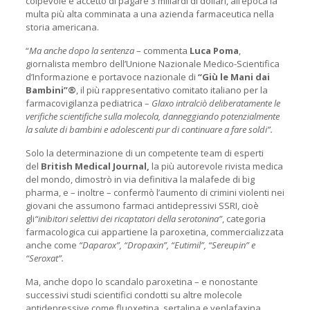
colpevole e accettò di pagare 3 miliardi di dollari, all’epoca la
multa più alta comminata a una azienda farmaceutica nella
storia americana.
“
Ma anche dopo la sentenza
– commenta
Luca Poma
,
giornalista membro dell’Unione Nazionale Medico-Scientifica
d’Informazione e portavoce nazionale di
“Giù le Mani dai
Bambini”®
, il più rappresentativo comitato italiano per la
farmacovigilanza pediatrica –
Glaxo intralciò deliberatamente le
verifiche scientifiche sulla molecola, danneggiando potenzialmente
la salute di bambini e adolescenti pur di continuare a fare soldi”.
Solo la determinazione di un competente team di esperti
del
British Medical Journal,
la più autorevole rivista medica
del mondo, dimostrò in via definitiva la malafede di big
pharma, e – inoltre – confermò l’aumento di crimini violenti nei
giovani che assumono farmaci antidepressivi SSRI, cioè
gli
“inibitori selettivi dei ricaptatori della serotonina”
, categoria
farmacologica cui appartiene la paroxetina, commercializzata
anche come
“Daparox”,
“Dropaxin”, “Eutimil”, “Sereupin” e
“Seroxat”.
Ma, anche dopo lo scandalo paroxetina – e nonostante
successivi studi scientifici condotti su altre molecole
antidepressive come fluoxetina, sertalina e venlafaxina