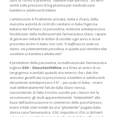
Libro di Torino si presenta
“Salviamo Gian Burrasca”
, un libro-
verità sulle pressioni di big-pharma per medicalizzare
bambini e adolescenti italiani.
L’ammissione è finalmente arrivata, netta e chiara, dalla
massima autorità di controllo sanitario in Italia l’Agenzia
Italiana del Farmaco: la paroxetina, molecola antidepressiva
blockbuster della multinazionale farmaceutica Glaxo, capace
di generare miliardi di dollari di vendite ogni anno e assai
prescritta anche in Italia, non solo
“è inefficace se usata sui
minori, ma potenziamento pericolosa, in quanto può stimolare idee
sucidiarie su bambini e adolescenti”
.
Il produttore della paroxetina, la multinazionale farmaceutica
inglese
GSK – GlaxoSmithKline
, era finita al centro di un
vergognoso scandalo quando era emerso che i dati che
avevano giustificato la prescrizione a bambini e adolescenti
del potente antidepressivo il 6° – più usato in Italia – erano
stati deliberatamente falsati dalla Glaxo stessa,
nascondendo di fatto il rischio suicidio per i minori che la
assumevano; gli studi apparentemente
“indipendenti”
alla
base dell’autorizzazione in commercio dello psicofarmaco,
erano infatti stati redatti da una
“ghostwriter”
pagata dalla
stessa casa farmaceutica. GSK, inquisita in USA, si dichiarò