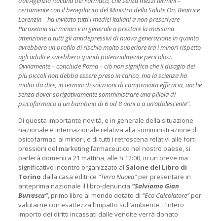
dall’Agenzia Italiana del Farmaco, che senza mezzi termini –
certamente con il beneplacito del Ministro della Salute On. Beatrice
Lorenzin – ha invitato tutti i medici italiani a non prescrivere
Paroxetina sui minori e in generale a prestare la massima
attenzione a tutti gli antidepressivi di nuova generazione in quanto
avrebbero un profilo di rischio molto superiore tra i minori rispetto
agli adulti e sarebbero quindi potenzialmente pericolosi.
Ovviamente – conclude Poma – ciò non significa che il disagio dei
più piccoli non debba essere preso in carico, ma la scienza ha
molto da dire, in termini di soluzioni di comprovata efficacia, anche
senza dover sbrigativamente somministrare una pillola di
psicofarmaco a un bambino di 6 od 8 anni o a un’adolescente”.
Di questa importante novità, e in generale della situazione
nazionale e internazionale relativa alla somministrazione di
psicofarmaci ai minori, e di tutti i retroscena relativi alle forti
pressioni del marketing farmaceutico nel nostro paese, si
parlerà domenica 21 mattina, alle h 12:00, in un breve ma
significativo incontro organizzato al
Salone del Libro di
Torino
dalla casa editrice
“Terra Nuova”
per presentare in
anteprima nazionale il libro-denuncia
“Salviamo Gian
Burrasca”
, primo libro al mondo dotato di
“Eco Calcolatore”
per
valutarne con esattezza l’impatto sull’ambiente. L’intero
importo dei diritti incassati dalle vendite verrà donato