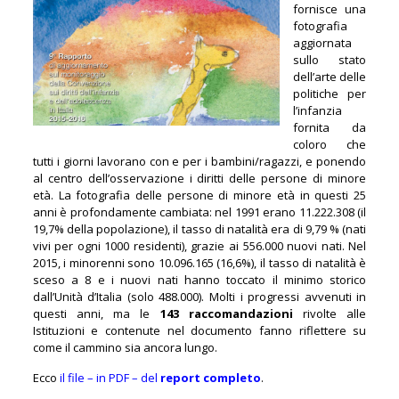
fornisce una
fotografia
aggiornata
sullo stato
dell’arte delle
politiche per
l’infanzia
fornita da
coloro che
tutti i giorni lavorano con e per i bambini/ragazzi, e ponendo
al centro dell’osservazione i diritti delle persone di minore
età. La fotografia delle persone di minore età in questi 25
anni è profondamente cambiata: nel 1991 erano 11.222.308 (il
19,7% della popolazione), il tasso di natalità era di 9,79 % (nati
vivi per ogni 1000 residenti), grazie ai 556.000 nuovi nati. Nel
2015, i minorenni sono 10.096.165 (16,6%), il tasso di natalità è
sceso a 8 e i nuovi nati hanno toccato il minimo storico
dall’Unità d’Italia (solo 488.000). Molti i progressi avvenuti in
questi anni, ma le
143 raccomandazioni
rivolte alle
Istituzioni e contenute nel documento fanno riflettere su
come il cammino sia ancora lungo.
Ecco
il file – in PDF – del
report completo
.