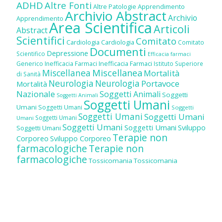
ADHD
Altre Fonti
Altre Patologie
Apprendimento
Archivio Abstract
Archivio
Apprendimento
Area Scientifica
Articoli
Abstract
Scientifici
Comitato
Cardiologia
Cardiologia
Comitato
Documenti
Depressione
Scientifico
Efficacia farmaci
Inefficacia Farmaci
Generico
Inefficacia Farmaci
Istituto Superiore
Miscellanea
Miscellanea
Mortalità
di Sanità
Neurologia
Neurologia
Portavoce
Mortalità
Nazionale
Soggetti Animali
Soggetti
Soggetti Animali
Soggetti Umani
Umani
Soggetti Umani
Soggetti
Soggetti Umani
Soggetti Umani
Soggetti Umani
Umani
Soggetti Umani
Soggetti Umani
Sviluppo
Soggetti Umani
Terapie non
Corporeo
Sviluppo Corporeo
farmacologiche
Terapie non
farmacologiche
Tossicomania
Tossicomania