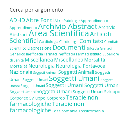
Cerca per argomento
ADHD
Altre Fonti
Altre Patologie
Apprendimento
Archivio Abstract
Archivio
Apprendimento
Area Scientifica
Articoli
Abstract
Scientifici
Comitato
Cardiologia
Cardiologia
Comitato
Documenti
Depressione
Scientifico
Efficacia farmaci
Inefficacia Farmaci
Generico
Inefficacia Farmaci
Istituto Superiore
Miscellanea
Miscellanea
Mortalità
di Sanità
Neurologia
Neurologia
Portavoce
Mortalità
Nazionale
Soggetti Animali
Soggetti
Soggetti Animali
Soggetti Umani
Umani
Soggetti Umani
Soggetti
Soggetti Umani
Soggetti Umani
Soggetti Umani
Umani
Soggetti Umani
Soggetti Umani
Sviluppo
Soggetti Umani
Terapie non
Corporeo
Sviluppo Corporeo
farmacologiche
Terapie non
farmacologiche
Tossicomania
Tossicomania