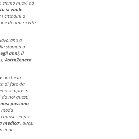
n siamo nuovi ad
ta si vuole
i cittadini a
one di una ricetta
lavorano a
alla stampa a
gli anni, il
es, AstraZeneca
me anche la
ca di fare da
viamo sempre in
 da noi questi
gnosi possono
ta moda
no quasi sempre
za medica’,
quasi
enzione
–