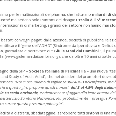
issimo per le multinazionali del pharma, che fatturano
miliardi di d
unché ma sedano solo i sintomi del disagio.
L’Italia è il 5° merc
ernazionali di marketing, i grandi dei settore non hanno mai sfo
i.
astati convegni pagati dalle aziende, società di pubbliche relazi
dentificare il “gene dell’ADHD” (Sindrome da Iperattività e Deficit 
ma
, giornalista e portavoce di
” Giù le Mani dai Bambini “
, il più
lia (www.giulemanidaibambini.org), che da oltre 10 anni si batte c
vegno della SIP –
Società Italiana di Psichiatria
– una nuova “tas
n and Study of Adult Adhd”, che nei desideri dei promotori dovrebbe
osticati.
“Noi ci occupiamo di vigilanza sull’ADHD nell’infanzia, ma 
tteria a questo giro propone questi numeri:
dal 3 al 4,5% degli itali
ia su scala nazionale,
evidentemente sfuggita alla lente attenta del
del Servizio Sanitario Nazionale. Più probabilmente – prosegue Pom
o curare questa presunta patologia”.
acilità a distrarsi, sbadataggine, sarebbero tutti sintomi di una ma