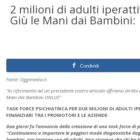
2 milioni di adulti iperatt
Giù le Mani dai Bambini:
Condividi
Fonte: Oggimedia.it
“In riferimento ad un precedente nostro articolo offriamo diritt
Mani dai Bambini ONLUS”
TASK FORCE PSICHIATRICA PER DUE MILIONI DI ADULTI 
FINANZIARI TRA I PROMOTORI E LE AZIENDE
Due giorni fa l’annuncio della creazione di una task force di p
“Continuiamo a importare le peggiori mode diagnostiche dag
bambini, ora tentano con gli adulti. Non stupisce che chi ha l