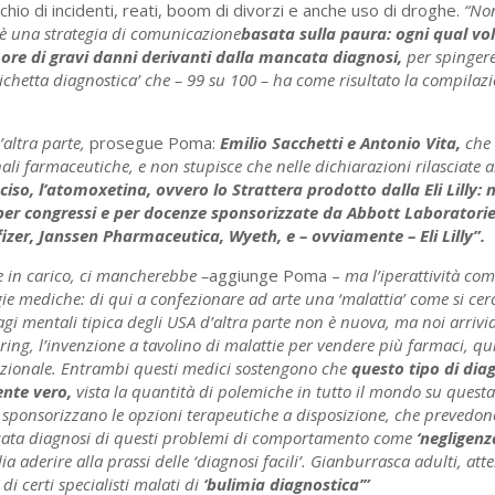
hio di incidenti, reati, boom di divorzi e anche uso di droghe.
“No
è una strategia di comunicazione
basata sulla paura: ogni qual vol
more di gravi danni derivanti dalla mancata diagnosi,
per spingere 
hetta diagnostica’ che – 99 su 100 – ha come risultato la compilazi
altra parte,
prosegue Poma:
Emilio Sacchetti e Antonio Vita,
che 
li farmaceutiche, e non stupisce che nelle dichiarazioni rilasciate 
iso, l’atomoxetina, ovvero lo Strattera prodotto dalla Eli Lilly: ne
, per congressi e per docenze sponsorizzate da Abbott Laboratori
zer, Janssen Pharmaceutica, Wyeth, e – ovviamente – Eli Lilly”.
 in carico, ci mancherebbe –
aggiunge Poma –
ma l’iperattività co
gie mediche: di qui a confezionare ad arte una ‘malattia’ come si cer
isagi mentali tipica degli USA d’altra parte non è nuova, ma noi arri
ng, l’invenzione a tavolino di malattie per vendere più farmaci, qui
nazionale. Entrambi questi medici sostengono che
questo tipo di dia
ente vero,
vista la quantità di polemiche in tutto il mondo su ques
 sponsorizzano le opzioni terapeutiche a disposizione, che prevedo
ancata diagnosi di questi problemi di comportamento come
‘negligen
ia aderire alla prassi delle ‘diagnosi facili’. Gianburrasca adulti, att
” di certi specialisti malati di
‘bulimia diagnostica’”