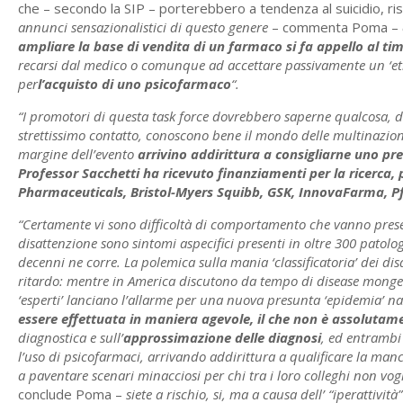
che – secondo la SIP – porterebbero a tendenza al suicidio, risc
annunci sensazionalistici di questo genere
– commenta Poma –
ampliare la base di vendita di un farmaco si fa appello al ti
recarsi dal medico o comunque ad accettare passivamente un ‘etic
per
l’acquisto di uno psicofarmaco
“.
“I promotori di questa task force dovrebbero saperne qualcosa, d’
strettissimo contatto, conoscono bene il mondo delle multinaziona
margine dell’evento
arrivino addirittura a consigliarne uno prec
Professor Sacchetti ha ricevuto finanziamenti per la ricerca
Pharmaceuticals, Bristol-Myers Squibb, GSK, InnovaFarma, Pfi
“Certamente vi sono difficoltà di comportamento che vanno prese
disattenzione sono sintomi aspecifici presenti in oltre 300 patolo
decenni ne corre. La polemica sulla mania ‘classificatoria’ dei d
ritardo: mentre in America discutono da tempo di disease mongeri
‘esperti’ lanciano l’allarme per una nuova presunta ‘epidemia’ 
essere effettuata in maniera agevole, il che non è assolutam
diagnostica e sull’
approssimazione delle diagnosi
, ed entrambi
l’uso di psicofarmaci, arrivando addirittura a qualificare la m
a paventare scenari minacciosi per chi tra i loro colleghi non vogl
conclude Poma –
siete a rischio, si, ma a causa dell’ “iperattività