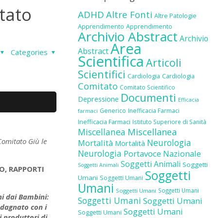
itato
ADHD
Altre Fonti
Altre Patologie
Apprendimento
Apprendimento
Archivio Abstract
Archivio
Area
Abstract
Categories
Scientifica
Articoli
Scientifici
Cardiologia
Cardiologia
Comitato
Comitato Scientifico
Documenti
Depressione
Efficacia
Generico
Inefficacia Farmaci
farmaci
Inefficacia Farmaci
Istituto Superiore di Sanità
Miscellanea
Miscellanea
Comitato Giù le
Neurologia
Mortalità
Mortalità
Neurologia
Portavoce Nazionale
Soggetti Animali
Soggetti
Soggetti Animali
O, RAPPORTI
Soggetti
Umani
Soggetti Umani
Umani
Soggetti Umani
Soggetti Umani
ni dai Bambini:
Soggetti Umani
Soggetti Umani
adagnato con i
Soggetti Umani
Soggetti Umani
i produttori di