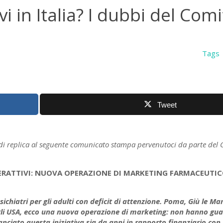
ivi in Italia? I dubbi del Com
Tags
Tweet
o di replica al seguente comunicato stampa pervenutoci da parte del 
IPERATTIVI: NUOVA OPERAZIONE DI MARKETING FARMACEUTIC
sichiatri per gli adulti con deficit di attenzione. Poma, Giù le Ma
li USA, ecco una nuova operazione di marketing: non hanno gu
anciato questa iniziativa sia da anni in rapporto finanziario con 