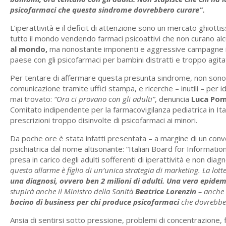
psicofarmaci che questa sindrome dovrebbero curare”.
L’iperattività e il deficit di attenzione sono un mercato ghiott
tutto il mondo vendendo farmaci psicoattivi che non curano alc
al mondo,
ma nonostante imponenti e aggressive campagne int
paese con gli psicofarmaci per bambini distratti e troppo agitat
Per tentare di affermare questa presunta sindrome, non sono b
comunicazione tramite uffici stampa, e ricerche – inutili – per i
mai trovato:
“Ora ci provano con gli adulti”
, denuncia
Luca Po
Comitato indipendente per la farmacovigilanza pediatrica in Ita
prescrizioni troppo disinvolte di psicofarmaci ai minori.
Da poche ore è stata infatti presentata – a margine di un con
psichiatrica dal nome altisonante: “Italian Board for Informatio
presa in carico degli adulti sofferenti di iperattività e non diagn
questo allarme è figlio di un’unica strategia di marketing. La lo
una diagnosi, ovvero ben 2 milioni di adulti. Una vera epidem
stupirà anche il Ministro della Sanità
Beatrice Lorenzin
– anche 
bacino di business per chi produce psicofarmaci
che dovrebber
Ansia di sentirsi sotto pressione, problemi di concentrazione, f