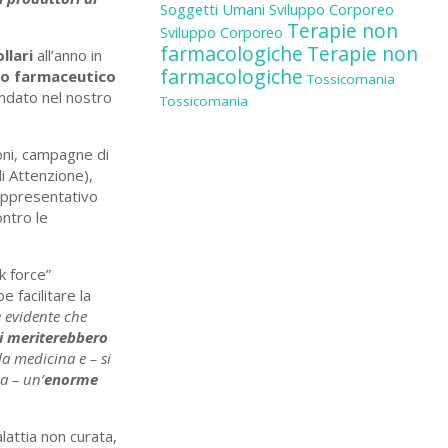
Soggetti Umani
Sviluppo Corporeo
Terapie non
Sviluppo Corporeo
farmacologiche
Terapie non
ollari
all’anno in
farmacologiche
ato farmaceutico
Tossicomania
ndato nel nostro
Tossicomania
oni, campagne di
di Attenzione),
 rappresentativo
ontro le
k force”
 facilitare la
è evidente che
ani meriterebbero
la medicina e – si
a – un’
enorme
lattia non curata,