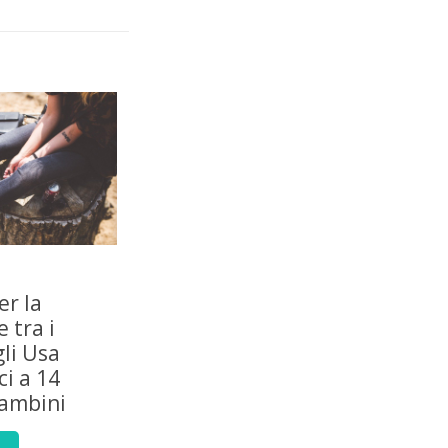
er la
 tra i
gli Usa
i a 14
bambini