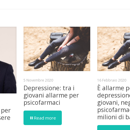
5 Novembre 2020
16 Febbraio 2020
Depressione: tra i
È allarme p
giovani allarme per
depressione
psicofarmaci
giovani, ne
psicofarmac
 per
milioni di 
sere
Read more