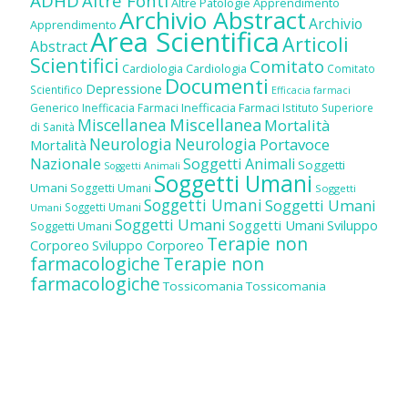
ADHD
Altre Fonti
Altre Patologie
Apprendimento
Archivio Abstract
Archivio
Apprendimento
Area Scientifica
Articoli
Abstract
Scientifici
Comitato
Cardiologia
Cardiologia
Comitato
Documenti
Depressione
Scientifico
Efficacia farmaci
Inefficacia Farmaci
Generico
Inefficacia Farmaci
Istituto Superiore
Miscellanea
Miscellanea
Mortalità
di Sanità
Neurologia
Neurologia
Portavoce
Mortalità
Nazionale
Soggetti Animali
Soggetti
Soggetti Animali
Soggetti Umani
Umani
Soggetti Umani
Soggetti
Soggetti Umani
Soggetti Umani
Soggetti Umani
Umani
Soggetti Umani
Soggetti Umani
Sviluppo
Soggetti Umani
Terapie non
Corporeo
Sviluppo Corporeo
farmacologiche
Terapie non
farmacologiche
Tossicomania
Tossicomania