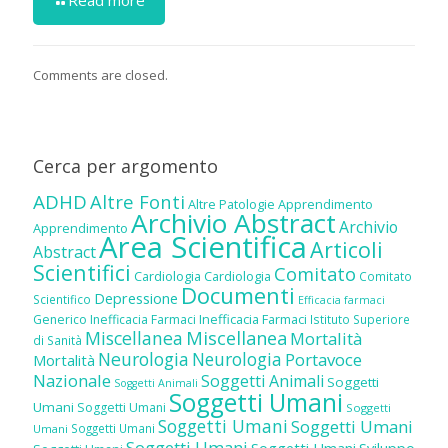
Comments are closed.
Cerca per argomento
ADHD
Altre Fonti
Altre Patologie
Apprendimento
Archivio Abstract
Archivio
Apprendimento
Area Scientifica
Articoli
Abstract
Scientifici
Comitato
Cardiologia
Cardiologia
Comitato
Documenti
Depressione
Scientifico
Efficacia farmaci
Inefficacia Farmaci
Generico
Inefficacia Farmaci
Istituto Superiore
Miscellanea
Miscellanea
Mortalità
di Sanità
Neurologia
Neurologia
Portavoce
Mortalità
Nazionale
Soggetti Animali
Soggetti
Soggetti Animali
Soggetti Umani
Umani
Soggetti Umani
Soggetti
Soggetti Umani
Soggetti Umani
Soggetti Umani
Umani
Soggetti Umani
Soggetti Umani