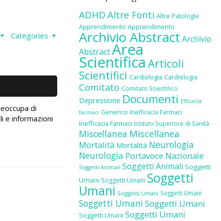
ADHD
Altre Fonti
Altre Patologie
Apprendimento
Apprendimento
Archivio Abstract
Categories
Archivio
Area
Abstract
Scientifica
Articoli
Scientifici
Cardiologia
Cardiologia
Comitato
Comitato Scientifico
Documenti
Depressione
Efficacia
reoccupa di
Generico
Inefficacia Farmaci
farmaci
li e informazioni
Inefficacia Farmaci
Istituto Superiore di Sanità
Miscellanea
Miscellanea
Neurologia
Mortalità
Mortalità
Neurologia
Portavoce Nazionale
Soggetti Animali
Soggetti
Soggetti Animali
Soggetti
Umani
Soggetti Umani
Umani
Soggetti Umani
Soggetti Umani
Soggetti Umani
Soggetti Umani
Soggetti Umani
Soggetti Umani