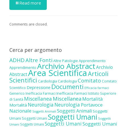
Read more
Comments are closed.
Cerca per argomento
ADHD
Altre Fonti
Altre Patologie
Apprendimento
Archivio Abstract
Archivio
Apprendimento
Area Scientifica
Articoli
Abstract
Scientifici
Comitato
Cardiologia
Cardiologia
Comitato
Documenti
Depressione
Scientifico
Efficacia farmaci
Inefficacia Farmaci
Generico
Inefficacia Farmaci
Istituto Superiore
Miscellanea
Miscellanea
Mortalità
di Sanità
Neurologia
Neurologia
Portavoce
Mortalità
Nazionale
Soggetti Animali
Soggetti
Soggetti Animali
Soggetti Umani
Umani
Soggetti Umani
Soggetti
Soggetti Umani
Soggetti Umani
Soggetti Umani
Umani