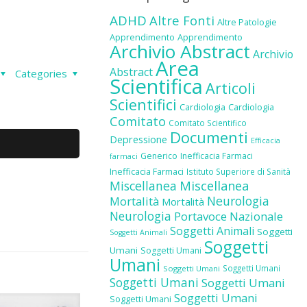
ADHD
Altre Fonti
Altre Patologie
Apprendimento
Apprendimento
Archivio Abstract
Archivio
Area
Abstract
Categories
Scientifica
Articoli
Scientifici
Cardiologia
Cardiologia
Comitato
Comitato Scientifico
Documenti
Depressione
Efficacia
Generico
Inefficacia Farmaci
farmaci
Inefficacia Farmaci
Istituto Superiore di Sanità
Miscellanea
Miscellanea
Neurologia
Mortalità
Mortalità
Neurologia
Portavoce Nazionale
Soggetti Animali
Soggetti
Soggetti Animali
Soggetti
Umani
Soggetti Umani
Umani
Soggetti Umani
Soggetti Umani
Soggetti Umani
Soggetti Umani
Soggetti Umani
Soggetti Umani