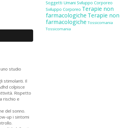
Soggetti Umani
Sviluppo Corporeo
Terapie non
Sviluppo Corporeo
farmacologiche
Terapie non
farmacologiche
Tossicomania
Tossicomania
e uno studio
 stimolanti. Il
’Adhd colpisce
attività. Rispetto
a rischio e
ne del sonno.
low-up i sintomi
trollo.