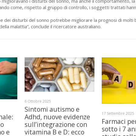
iglioravano i disturbi del sonno, ma anche il comportamento, la qu
ando come, rispetto al gruppo di controllo, i soggetti trattati han
 dei disturbi del sonno potrebbe migliorare la prognosi di molti
ella malattia”, conclude il ricercatore australiano.
6 Ottobre 2025
Sintomi autismo e
17 Settembre 2025
nale:
Adhd, nuove evidenze
Farmaci pe
lo
sull’integrazione con
sotto i 7 an
mo e
vitamina B e D: ecco