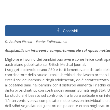
Condividi
Di Andrea Piccoli – Fonte: Italiasalute.it
Auspicabile un intervento comportamentale sul riposo nottu
Migliorare il sonno dei bambini può avere come felice contropar
australiano pubblicato sul British Medical Journal.
I soggetti coinvolti erano 250 e tutti lamentavano disturbi del 
coordinatore dello studio Frank Oberklaid, che lavora presso il
circa il 5% dei bambini e degli adolescenti, ed è caratterizzato d
ai coetanei sani, nei bambini con il disturbo aumenta il rischio 
disturbi psichiatrici, con costi sociali annuali stimati negli Stati U
Lo studio si è basato sul confronto fra la cura abituale e un 
“L’intervento veniva completato in due sessioni individuali e u
dell’Adhd segnalati dai genitori del paziente erano migliorati i