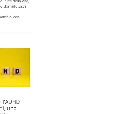
alità della vita,
no dormito circa
 bambini con
r l’ADHD
ni, uno