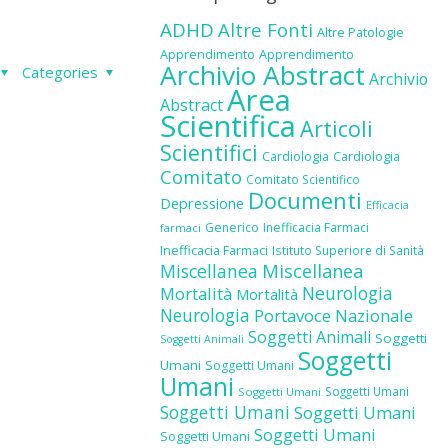
ADHD
Altre Fonti
Altre Patologie
Apprendimento
Apprendimento
Archivio Abstract
Categories
Archivio
Area
Abstract
Scientifica
Articoli
Scientifici
Cardiologia
Cardiologia
Comitato
Comitato Scientifico
Documenti
Depressione
Efficacia
Generico
Inefficacia Farmaci
farmaci
Inefficacia Farmaci
Istituto Superiore di Sanità
Miscellanea
Miscellanea
Neurologia
Mortalità
Mortalità
Neurologia
Portavoce Nazionale
Soggetti Animali
Soggetti
Soggetti Animali
Soggetti
Umani
Soggetti Umani
Umani
Soggetti Umani
Soggetti Umani
Soggetti Umani
Soggetti Umani
Soggetti Umani
Soggetti Umani