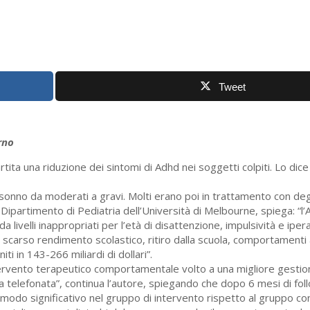
Tweet
rno
tita una riduzione dei sintomi di Adhd nei soggetti colpiti. Lo dic
sonno da moderati a gravi. Molti erano poi in trattamento con degli
 Dipartimento di Pediatria dell’Università di Melbourne, spiega: “l
a livelli inappropriati per l’età di disattenzione, impulsività e iper
di scarso rendimento scolastico, ritiro dalla scuola, comportamenti 
niti in 143-266 miliardi di dollari”.
intervento terapeutico comportamentale volto a una migliore gestio
na telefonata”, continua l’autore, spiegando che dopo 6 mesi di fol
n modo significativo nel gruppo di intervento rispetto al gruppo con