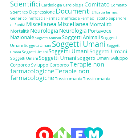
Scientifici
Comitato
Cardiologia
Cardiologia
Comitato
Documenti
Depressione
Scientifico
Efficacia farmaci
Inefficacia Farmaci
Generico
Inefficacia Farmaci
Istituto Superiore
Miscellanea
Miscellanea
Mortalità
di Sanità
Neurologia
Neurologia
Portavoce
Mortalità
Nazionale
Soggetti Animali
Soggetti
Soggetti Animali
Soggetti Umani
Umani
Soggetti Umani
Soggetti
Soggetti Umani
Soggetti Umani
Soggetti Umani
Umani
Soggetti Umani
Soggetti Umani
Sviluppo
Soggetti Umani
Terapie non
Corporeo
Sviluppo Corporeo
farmacologiche
Terapie non
farmacologiche
Tossicomania
Tossicomania