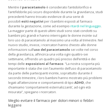
Mentre il
paracetamolo
è considerato l’antidolorifico e
l’antifebbrile più sicuro disponibile durante la gravidanza, studi
precedenti hanno trovato evidenze di una serie di
possibili
esiti negativi
per i bambini esposti al farmaco
durante la gestazione, come ad esempio
ritardi nel linguaggio
.
La maggior parte di questi ultimi studi sono stati condotti su
bambini più grandi e hanno interrogato le donne incinte sul
loro uso di paracetamolo al massimo una volta al trimestre. Nel
nuovo studio, invece, i ricercatori hanno chiesto alle donne
informazioni sull’
uso del paracetamolo
sei volte nel corso
della gravidanza, all’incirca una volta ogni quattro-sei
settimane, offrendo un quadro più preciso dell’entità e dei
tempi delle
esposizioni al farmaco
. “La nostra scoperta più
importante è stata che con l’aumento dell’uso di paracetamolo
da parte delle partecipanti incinte, soprattutto durante il
secondo trimestre, i loro bambini hanno mostrato più problemi
legati all’attenzione e comportamenti di tipo
ADHD
, che
chiamiamo ‘comportamenti esternalizzanti’, ad ogni età
misurata”, spiegano i ricercatori.
Meglio evitare il farmaco per dolori minori o febbri
leggere