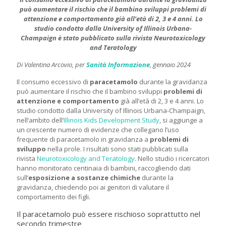
può aumentare il rischio che il bambino sviluppi problemi di
attenzione e comportamento già all’età di 2, 3 e 4 anni. Lo
studio condotto dalla University of Illinois Urbana-
Champaign è stato pubblicato sulla rivista Neurotoxicology
and Teratology
Di Valentina Arcovio, per
Sanità Informazione
, gennaio 2024
Il consumo eccessivo di
paracetamolo
durante la gravidanza
può aumentare il rischio che il bambino sviluppi
problemi di
attenzione e comportamento
già all’età di 2, 3 e 4 anni. Lo
studio condotto dalla University of Illinois Urbana-Champaign,
nell’ambito dell’
Illinois Kids Development Study
, si aggiunge a
un crescente numero di evidenze che collegano l’uso
frequente di paracetamolo in gravidanza a
problemi di
sviluppo
nella prole. I risultati sono stati pubblicati sulla
rivista
Neurotoxicology and Teratology
. Nello studio i ricercatori
hanno monitorato centinaia di bambini, raccogliendo dati
sull’
esposizione a sostanze chimiche
durante la
gravidanza, chiedendo poi ai genitori di valutare il
comportamento dei figli.
Il paracetamolo può essere rischioso soprattutto nel
secondo trimestre