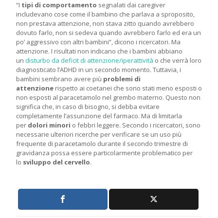
“I
tipi di comportamento
segnalati dai caregiver
includevano cose come il bambino che parlava a sproposito,
non prestava attenzione, non stava zitto quando avrebbero
dovuto farlo, non si sedeva quando avrebbero farlo ed era un
po’ aggressivo con altri bambini”, dicono i ricercatori. Ma
attenzione. I risultati non indicano che i bambini abbiano
un
disturbo da deficit di attenzione/iperattività
o che verrà loro
diagnosticato l’ADHD in un secondo momento. Tuttavia, i
bambini sembrano avere più
problemi di
attenzione
rispetto ai coetanei che sono stati meno esposti o
non esposti al paracetamolo nel grembo materno. Questo non
significa che, in caso di bisogno, si debba evitare
completamente l’assunzione del farmaco. Ma di limitarla
per
dolori minori
o febbri leggere. Secondo i ricercatori, sono
necessarie ulteriori ricerche per verificare se un uso più
frequente di paracetamolo durante il secondo trimestre di
gravidanza possa essere particolarmente problematico per
lo
sviluppo del cervello
.