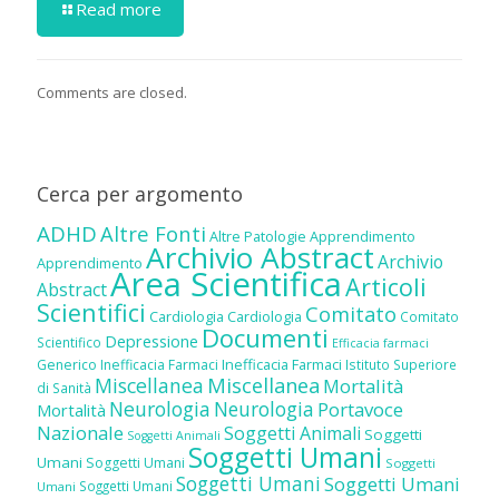
Read more
Comments are closed.
Cerca per argomento
ADHD
Altre Fonti
Altre Patologie
Apprendimento
Archivio Abstract
Archivio
Apprendimento
Area Scientifica
Articoli
Abstract
Scientifici
Comitato
Cardiologia
Cardiologia
Comitato
Documenti
Depressione
Scientifico
Efficacia farmaci
Inefficacia Farmaci
Generico
Inefficacia Farmaci
Istituto Superiore
Miscellanea
Miscellanea
Mortalità
di Sanità
Neurologia
Neurologia
Portavoce
Mortalità
Nazionale
Soggetti Animali
Soggetti
Soggetti Animali
Soggetti Umani
Umani
Soggetti Umani
Soggetti
Soggetti Umani
Soggetti Umani
Soggetti Umani
Umani