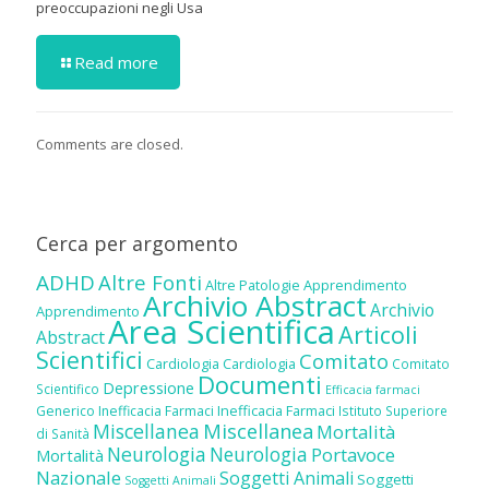
preoccupazioni negli Usa
Read more
Comments are closed.
Cerca per argomento
ADHD
Altre Fonti
Altre Patologie
Apprendimento
Archivio Abstract
Archivio
Apprendimento
Area Scientifica
Articoli
Abstract
Scientifici
Comitato
Cardiologia
Cardiologia
Comitato
Documenti
Depressione
Scientifico
Efficacia farmaci
Inefficacia Farmaci
Generico
Inefficacia Farmaci
Istituto Superiore
Miscellanea
Miscellanea
Mortalità
di Sanità
Neurologia
Neurologia
Portavoce
Mortalità
Nazionale
Soggetti Animali
Soggetti
Soggetti Animali