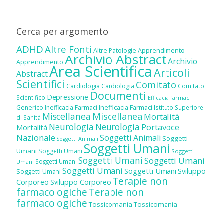
Cerca per argomento
ADHD
Altre Fonti
Altre Patologie
Apprendimento
Archivio Abstract
Archivio
Apprendimento
Area Scientifica
Articoli
Abstract
Scientifici
Comitato
Cardiologia
Cardiologia
Comitato
Documenti
Depressione
Scientifico
Efficacia farmaci
Inefficacia Farmaci
Generico
Inefficacia Farmaci
Istituto Superiore
Miscellanea
Miscellanea
Mortalità
di Sanità
Neurologia
Neurologia
Portavoce
Mortalità
Nazionale
Soggetti Animali
Soggetti
Soggetti Animali
Soggetti Umani
Umani
Soggetti Umani
Soggetti
Soggetti Umani
Soggetti Umani
Soggetti Umani
Umani
Soggetti Umani
Soggetti Umani
Sviluppo
Soggetti Umani
Terapie non
Corporeo
Sviluppo Corporeo
farmacologiche
Terapie non
farmacologiche
Tossicomania
Tossicomania