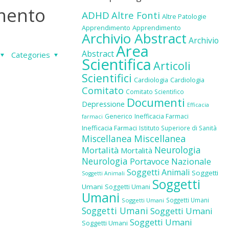
imento
ADHD
Altre Fonti
Altre Patologie
Apprendimento
Apprendimento
Archivio Abstract
Archivio
Area
Abstract
Categories
Scientifica
Articoli
Scientifici
Cardiologia
Cardiologia
Comitato
Comitato Scientifico
Documenti
Depressione
Efficacia
Generico
Inefficacia Farmaci
farmaci
Inefficacia Farmaci
Istituto Superiore di Sanità
Miscellanea
Miscellanea
Neurologia
Mortalità
Mortalità
Neurologia
Portavoce Nazionale
Soggetti Animali
Soggetti
Soggetti Animali
Soggetti
Umani
Soggetti Umani
Umani
Soggetti Umani
Soggetti Umani
Soggetti Umani
Soggetti Umani
Soggetti Umani
Soggetti Umani