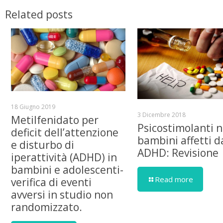
Related posts
18 Giugno 2019
3 Dicembre 2018
Metilfenidato per
Psicostimolanti n
deficit dell’attenzione
bambini affetti d
e disturbo di
ADHD: Revisione
iperattività (ADHD) in
bambini e adolescenti-
Read more
verifica di eventi
avversi in studio non
randomizzato.