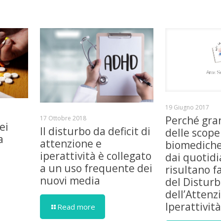
19 Giugno 2017
Perché gra
17 Ottobre 2018
ei
Il disturbo da deficit di
delle scope
a
attenzione e
biomediche
iperattività è collegato
dai quotidi
a un uso frequente dei
risultano fa
nuovi media
del Disturb
dell’Attenz
Iperattivit
Read more