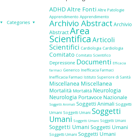
ADHD
Altre Fonti
Altre Patologie
Apprendimento
Apprendimento
Archivio Abstract
Categories
Archivio
Area
Abstract
Scientifica
Articoli
Scientifici
Cardiologia
Cardiologia
Comitato
Comitato Scientifico
Documenti
Depressione
Efficacia
Generico
Inefficacia Farmaci
farmaci
Inefficacia Farmaci
Istituto Superiore di Sanità
Miscellanea
Miscellanea
Neurologia
Mortalità
Mortalità
Neurologia
Portavoce Nazionale
Soggetti Animali
Soggetti
Soggetti Animali
Soggetti
Umani
Soggetti Umani
Umani
Soggetti Umani
Soggetti Umani
Soggetti Umani
Soggetti Umani
Soggetti Umani
Soggetti Umani