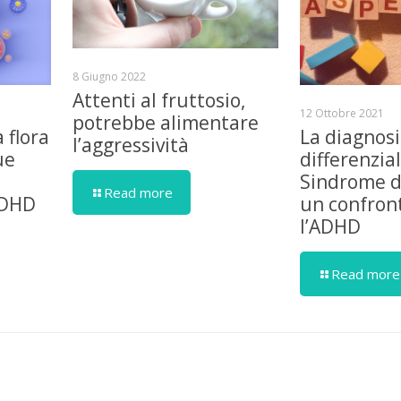
8 Giugno 2022
Attenti al fruttosio,
12 Ottobre 2021
potrebbe alimentare
a flora
La diagnosi
l’aggressività
ue
differenzia
Sindrome d
Read more
ADHD
un confron
l’ADHD
Read more