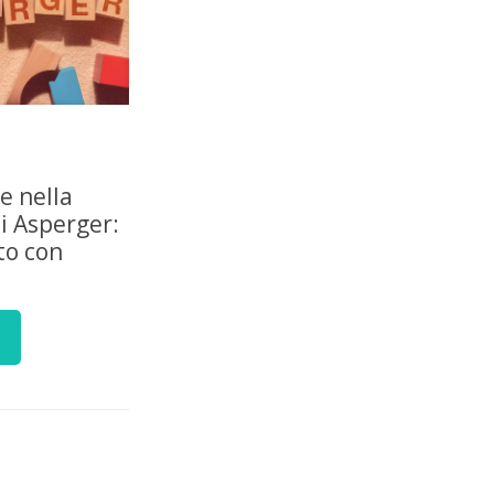
le nella
i Asperger:
to con