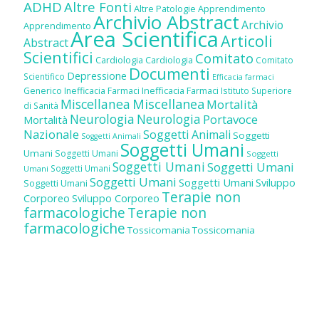
ADHD
Altre Fonti
Altre Patologie
Apprendimento
Archivio Abstract
Archivio
Apprendimento
Area Scientifica
Articoli
Abstract
Scientifici
Comitato
Cardiologia
Cardiologia
Comitato
Documenti
Depressione
Scientifico
Efficacia farmaci
Inefficacia Farmaci
Generico
Inefficacia Farmaci
Istituto Superiore
Miscellanea
Miscellanea
Mortalità
di Sanità
Neurologia
Neurologia
Portavoce
Mortalità
Nazionale
Soggetti Animali
Soggetti
Soggetti Animali
Soggetti Umani
Umani
Soggetti Umani
Soggetti
Soggetti Umani
Soggetti Umani
Soggetti Umani
Umani
Soggetti Umani
Soggetti Umani
Sviluppo
Soggetti Umani
Terapie non
Corporeo
Sviluppo Corporeo
farmacologiche
Terapie non
farmacologiche
Tossicomania
Tossicomania