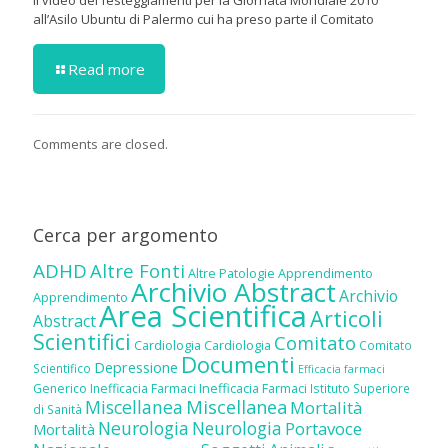
Il video dei festeggiamenti per la Giornata Mondiale 2010
all’Asilo Ubuntu di Palermo cui ha preso parte il Comitato
Read more
Comments are closed.
Cerca per argomento
ADHD
Altre Fonti
Altre Patologie
Apprendimento
Archivio Abstract
Archivio
Apprendimento
Area Scientifica
Articoli
Abstract
Scientifici
Comitato
Cardiologia
Cardiologia
Comitato
Documenti
Depressione
Scientifico
Efficacia farmaci
Inefficacia Farmaci
Generico
Inefficacia Farmaci
Istituto Superiore
Miscellanea
Miscellanea
Mortalità
di Sanità
Neurologia
Neurologia
Portavoce
Mortalità