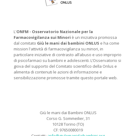
L'
ONFM -
Osservatorio Nazionale per la
Farmacovigilanza sui Minori
è un iniziativa promossa
dal comitato
Giù le mani dai bambini ONLUS
e ha come
mission l'attività di farmacovigilanza su minori, in
particolare iniziative di contrasto all’abuso e uso improprio
di psicofarmaci su bambini e adolescenti. L’Osservatorio si
giova del supporto del Comitato scientifico della Onlus e
alimenta di contenuti le azioni di informazione e
sensibilizzazione promosse tramite questo portale web.
Giù le mani dai Bambini ONLUS
Corso G. Sommeilier, 31
10128 Torino (TO)
CF: 97650080019
Contatti :
info@giulemanidaibambini.org