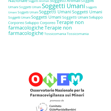
Nazionale
Soggetti Animali
Soggetti
Soggetti Animali
Soggetti Umani
Umani
Soggetti Umani
Soggetti
Soggetti Umani
Soggetti Umani
Soggetti Umani
Umani
Soggetti Umani
Soggetti Umani
Sviluppo
Soggetti Umani
Terapie non
Corporeo
Sviluppo Corporeo
farmacologiche
Terapie non
farmacologiche
Tossicomania
Tossicomania