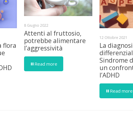
8 Giugno 2022
Attenti al fruttosio,
12 Ottobre 2021
potrebbe alimentare
a flora
La diagnosi
l’aggressività
ue
differenzia
Sindrome d
Read more
ADHD
un confron
l’ADHD
Read more