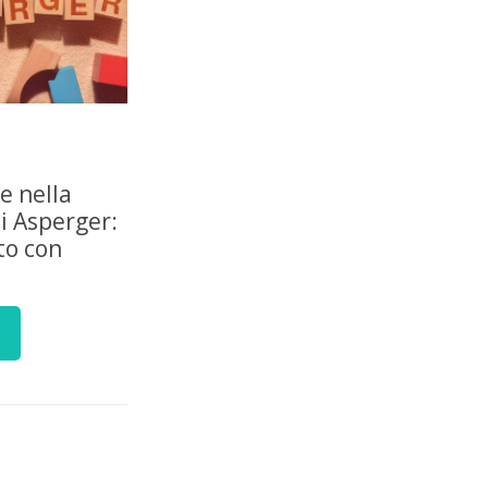
le nella
i Asperger:
to con