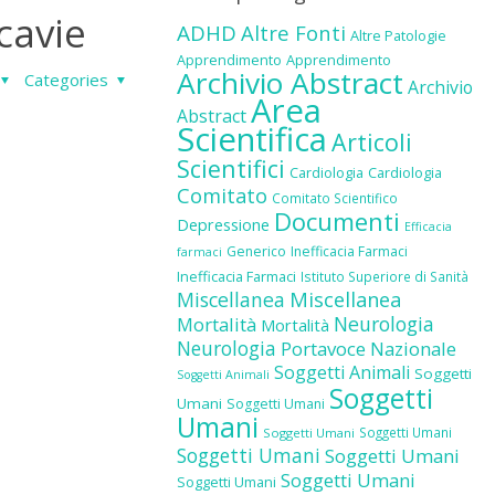
cavie
ADHD
Altre Fonti
Altre Patologie
Apprendimento
Apprendimento
Archivio Abstract
Categories
Archivio
Area
Abstract
Scientifica
Articoli
Scientifici
Cardiologia
Cardiologia
Comitato
Comitato Scientifico
Documenti
Depressione
Efficacia
Generico
Inefficacia Farmaci
farmaci
Inefficacia Farmaci
Istituto Superiore di Sanità
Miscellanea
Miscellanea
Neurologia
Mortalità
Mortalità
Neurologia
Portavoce Nazionale
Soggetti Animali
Soggetti
Soggetti Animali
Soggetti
Umani
Soggetti Umani
Umani
Soggetti Umani
Soggetti Umani
Soggetti Umani
Soggetti Umani
Soggetti Umani
Soggetti Umani