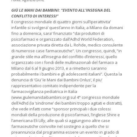
GIÙ LE MANI DAI BAMBINI: “EVENTO ALL’INSEGNA DEL
CONFLITTO DI INTERESSI”
Il congresso mondiale di quattro giorni sull’iperattivita’
infantile si svolgera’ quest’anno in Italia, a Milano da domani
fino a domenica, sara’ finanziato “dai produttori di
psicofarmaci e organizzato dall’Adhd World Federation,
associazione privata diretta da L. Rohde,
medico consulente
di numerose case farmaceutiche”. Un congresso, quindi, “in
grande stile ma all’insegna del conflitto d’interessi, quello
organizzato con i fondi delle multinazionali del farmaco a
Milano dal 6 al 9 giugno 2013, e a rimetterci saranno
probabilmente i bambini e gli adolescenti italiani”. Questa la
denuncia di ‘Giu’ le Mani dai Bambini Onlus’, il piu’
rappresentativo comitato indipendente per la
farmacovigilanza pediatrica in Italia
(www.giulemanidaibambini.org) sul 4° congresso mondiale
dell’Adhd (la ‘sindrome’ dei bambini troppo agitati e distratti),
che vede infatti come “sponsor principali i due colossi
mondiali della produzione di psicofarmaci, l’inglese Shire e
l’americana Eli Lilly, alle quali si aggiungono altre case
farmaceutiche coinvolte nel sostegno a quello che si
preannuncia dal programma essere un evento in grado di