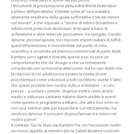
business miliardario a spese dei piu’ piccoli”.
I documenti di presentazione della Adhd World Federation
parlano dell’iperattivita’ infantile come di “una malattia
altamente ereditaria della quale soffrirebbe il 5% dei minori
nel mondo”, il che equivale a “decine di milioni di bambini e
adolescenti potenziali destinatari di terapie a base di
anfetamine e altre molecole psicoattive- ha spiegato Claudio
Ajmone, psicoterapeuta, tra i massimi esperti italiani di Adhd-
quest’affermazione e’ insostenibile dal punto di vista
scientifico e asservita ad interessi commerciali di parte. Molti
bambini sono agitati o distratti, questo puo’ essere un
comportamento che da’ disagio e che va certamente
considerato con la massima attenzione, ma ho seri dubbi che
la risposta di noi adulti possa essere la ricetta di uno
psicofarmaco come soluzione a tutti i problemi, stante il fatto
che questi prodotti non curano nulla e si limitano – a caro
prezzo – a sedare i sintomi. Stupisce inoltre come anche
medici e istituzioni sanitarie italiane diano credito a eventi
come questo in programma a Milano, che altro non sono se
non una ‘vetrina’ utile per espandere surrettiziamente- ha
concluso Ajmone- il consumo di psicofarmaci tra minori nel
nostro paese”.
Il comitato ‘Giu’ le Mani dai Bambini’ ha con l’occasione rivolto
un nuovo appello al ministro per la Salute Beatrice Lorenzin