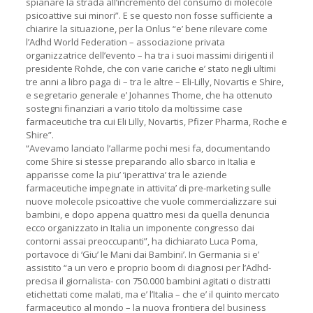
spianare la strada all’incremento del consumo di molecole
psicoattive sui minori”. E se questo non fosse sufficiente a
chiarire la situazione, per la Onlus “e’ bene rilevare come
l’Adhd World Federation – associazione privata
organizzatrice dell’evento – ha tra i suoi massimi dirigenti il
presidente Rohde, che con varie cariche e’ stato negli ultimi
tre anni a libro paga di – tra le altre – Eli-Lilly, Novartis e Shire,
e segretario generale e’ Johannes Thome, che ha ottenuto
sostegni finanziari a vario titolo da moltissime case
farmaceutiche tra cui Eli Lilly, Novartis, Pfizer Pharma, Roche e
Shire”.
“Avevamo lanciato l’allarme pochi mesi fa, documentando
come Shire si stesse preparando allo sbarco in Italia e
apparisse come la piu’ ‘iperattiva’ tra le aziende
farmaceutiche impegnate in attivita’ di pre-marketing sulle
nuove molecole psicoattive che vuole commercializzare sui
bambini, e dopo appena quattro mesi da quella denuncia
ecco organizzato in Italia un imponente congresso dai
contorni assai preoccupanti”, ha dichiarato Luca Poma,
portavoce di ‘Giu’ le Mani dai Bambini’. In Germania si e’
assistito “a un vero e proprio boom di diagnosi per l’Adhd-
precisa il giornalista- con 750.000 bambini agitati o distratti
etichettati come malati, ma e’ l’Italia – che e’ il quinto mercato
farmaceutico al mondo – la nuova frontiera del business