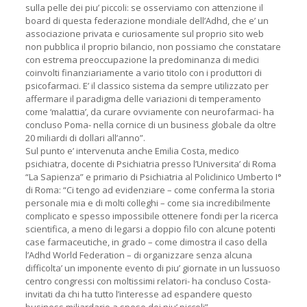
sulla pelle dei piu’ piccoli: se osserviamo con attenzione il
board di questa federazione mondiale dell’Adhd, che e’ un
associazione privata e curiosamente sul proprio sito web
non pubblica il proprio bilancio, non possiamo che constatare
con estrema preoccupazione la predominanza di medici
coinvolti finanziariamente a vario titolo con i produttori di
psicofarmaci. E’ il classico sistema da sempre utilizzato per
affermare il paradigma delle variazioni di temperamento
come ‘malattia’, da curare ovviamente con neurofarmaci- ha
concluso Poma- nella cornice di un business globale da oltre
20 miliardi di dollari all’anno”.
Sul punto e’ intervenuta anche Emilia Costa, medico
psichiatra, docente di Psichiatria presso l’Universita’ di Roma
“La Sapienza” e primario di Psichiatria al Policlinico Umberto I°
di Roma: “Ci tengo ad evidenziare – come conferma la storia
personale mia e di molti colleghi – come sia incredibilmente
complicato e spesso impossibile ottenere fondi per la ricerca
scientifica, a meno di legarsi a doppio filo con alcune potenti
case farmaceutiche, in grado – come dimostra il caso della
l’Adhd World Federation – di organizzare senza alcuna
difficolta’ un imponente evento di piu’ giornate in un lussuoso
centro congressi con moltissimi relatori- ha concluso Costa-
invitati da chi ha tutto l’interesse ad espandere questo