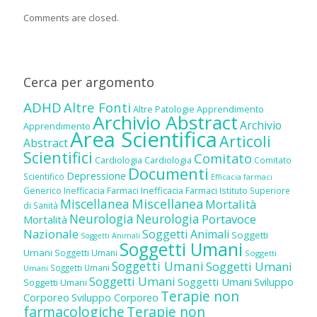
Comments are closed.
Cerca per argomento
ADHD
Altre Fonti
Altre Patologie
Apprendimento
Archivio Abstract
Archivio
Apprendimento
Area Scientifica
Articoli
Abstract
Scientifici
Comitato
Cardiologia
Cardiologia
Comitato
Documenti
Depressione
Scientifico
Efficacia farmaci
Inefficacia Farmaci
Generico
Inefficacia Farmaci
Istituto Superiore
Miscellanea
Miscellanea
Mortalità
di Sanità
Neurologia
Neurologia
Portavoce
Mortalità
Nazionale
Soggetti Animali
Soggetti
Soggetti Animali
Soggetti Umani
Umani
Soggetti Umani
Soggetti
Soggetti Umani
Soggetti Umani
Soggetti Umani
Umani
Soggetti Umani
Soggetti Umani
Sviluppo
Soggetti Umani
Terapie non
Corporeo
Sviluppo Corporeo
farmacologiche
Terapie non