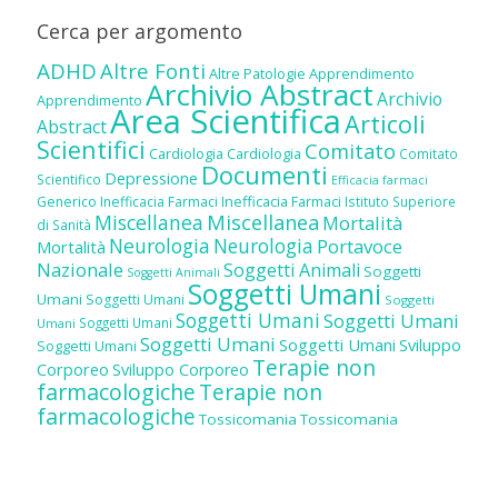
Cerca per argomento
ADHD
Altre Fonti
Altre Patologie
Apprendimento
Archivio Abstract
Archivio
Apprendimento
Area Scientifica
Articoli
Abstract
Scientifici
Comitato
Cardiologia
Cardiologia
Comitato
Documenti
Depressione
Scientifico
Efficacia farmaci
Inefficacia Farmaci
Generico
Inefficacia Farmaci
Istituto Superiore
Miscellanea
Miscellanea
Mortalità
di Sanità
Neurologia
Neurologia
Portavoce
Mortalità
Nazionale
Soggetti Animali
Soggetti
Soggetti Animali
Soggetti Umani
Umani
Soggetti Umani
Soggetti
Soggetti Umani
Soggetti Umani
Soggetti Umani
Umani
Soggetti Umani
Soggetti Umani
Sviluppo
Soggetti Umani
Terapie non
Corporeo
Sviluppo Corporeo
farmacologiche
Terapie non
farmacologiche
Tossicomania
Tossicomania